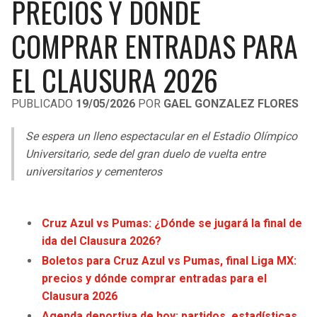
PRECIOS Y DÓNDE
LIGA DE EXPANSIÓN MX
UEFA EUROPA LEAGUE
COMPRAR ENTRADAS PARA
RAIDERS
CAVALIERS
LEAGUES CUP
UEFA CONFERENCE LEAGUE
EL CLAUSURA 2026
MLS
CHARGERS
PISTONS
PUBLICADO
19/05/2026
POR
GAEL GONZALEZ FLORES
COPA LIBERTADORES
RAVENS
PACERS
Se espera un lleno espectacular en el Estadio Olímpico
COPA SUDAMERICANA
BENGALS
BUCKS
Universitario, sede del gran duelo de vuelta entre
LIGA BETPLAY
universitarios y cementeros
BROWNS
HAWKS
OTRAS LIGAS
STEELERS
HORNETS
Cruz Azul vs Pumas: ¿Dónde se jugará la final de
ida del Clausura 2026?
TEXANS
HEAT
Boletos para Cruz Azul vs Pumas, final Liga MX:
precios y dónde comprar entradas para el
COLTS
MAGIC
Clausura 2026
Agenda deportiva de hoy: partidos, estadísticas