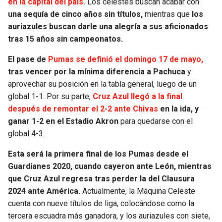
en la capital del país.
Los celestes buscan acabar con
una sequía de cinco años sin títulos,
mientras que
los
SEAHAWKS
PELICANS
auriazules buscan darle una alegría a sus aficionados
tras 15 años sin campeonatos.
BEARS
SPURS
El pase de
Pumas se definió el domingo 17 de mayo,
LIONS
NUGGETS
tras vencer por la mínima diferencia a Pachuca
y
aprovechar su posición en la tabla general, luego de un
global 1-1. Por su parte,
Cruz Azul llegó a la final
PACKERS
TIMBERWOLVES
después de remontar el 2-2 ante Chivas
en la ida, y
ganar 1-2 en el Estadio Akron
para quedarse con el
VIKINGS
THUNDER
global 4-3.
FALCONS
TRAIL BLAZERS
Esta será la primera final de los Pumas desde el
Guardianes 2020, cuando cayeron ante León, mientras
PANTHERS
JAZZ
que Cruz Azul regresa tras perder la del Clausura
2024 ante América.
Actualmente, la Máquina Celeste
SAINTS
cuenta con nueve títulos de liga, colocándose como la
tercera escuadra más ganadora, y los auriazules con siete,