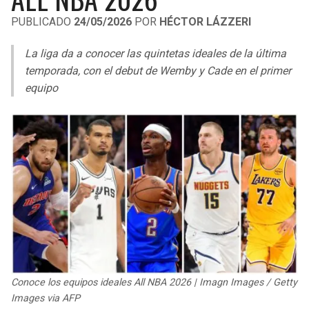
LIGA DE EXPANSIÓN MX
UEFA EUROPA LEAGUE
PUBLICADO
24/05/2026
POR
HÉCTOR LÁZZERI
RAIDERS
CAVALIERS
LEAGUES CUP
UEFA CONFERENCE LEAGUE
La liga da a conocer las quintetas ideales de la última
MLS
temporada, con el debut de Wemby y Cade en el primer
CHARGERS
PISTONS
equipo
COPA LIBERTADORES
RAVENS
PACERS
COPA SUDAMERICANA
BENGALS
BUCKS
LIGA BETPLAY
BROWNS
HAWKS
OTRAS LIGAS
STEELERS
HORNETS
TEXANS
HEAT
Conoce los equipos ideales All NBA 2026 | Imagn Images / Getty
COLTS
MAGIC
Images via AFP