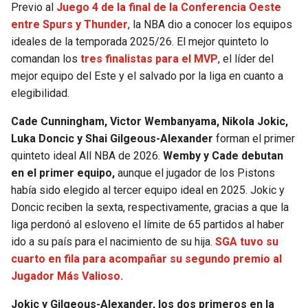
Previo al
Juego 4 de la final de la Conferencia Oeste
entre Spurs y Thunder
, la NBA dio a conocer los equipos
SEAHAWKS
PELICANS
ideales de la temporada 2025/26. El mejor quinteto lo
comandan los
tres finalistas para el MVP
, el líder del
BEARS
SPURS
mejor equipo del Este y el salvado por la liga en cuanto a
elegibilidad.
LIONS
NUGGETS
Cade Cunningham, Victor Wembanyama, Nikola Jokic,
PACKERS
TIMBERWOLVES
Luka Doncic y Shai Gilgeous-Alexander
forman el primer
quinteto ideal All NBA de 2026.
Wemby y Cade debutan
VIKINGS
THUNDER
en el primer equipo,
aunque el jugador de los Pistons
había sido elegido al tercer equipo ideal en 2025. Jokic y
FALCONS
TRAIL BLAZERS
Doncic reciben la sexta, respectivamente, gracias a que la
liga perdonó al esloveno el límite de 65 partidos al haber
PANTHERS
JAZZ
ido a su país para el nacimiento de su hija.
SGA tuvo su
cuarto en fila para acompañar su segundo premio al
Jugador Más Valioso.
SAINTS
Jokic y Gilgeous-Alexander, los dos primeros en la