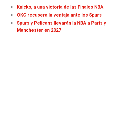
JAGUARS
WIZARDS
Knicks, a una victoria de las Finales NBA
OKC recupera la ventaja ante los Spurs
TITANS
WARRIORS
Spurs y Pelicans llevarán la NBA a París y
Manchester en 2027
COWBOYS
CLIPPERS
GIANTS
LAKERS
EAGLES
SUNS
COMMANDERS
KINGS
CARDINALS
MAVERICKS
RAMS
ROCKETS
49ERS
GRIZZLIES