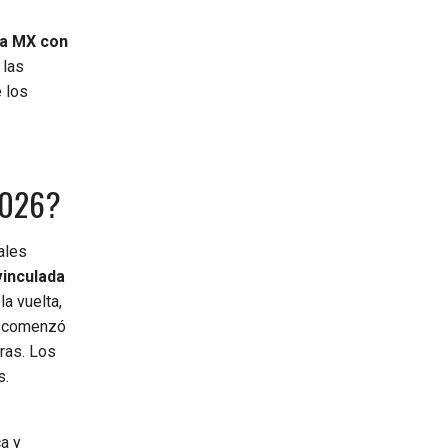
ga MX con
 las
 los
 2026?
ales
vinculada
la vuelta,
s comenzó
oras. Los
s.
a y