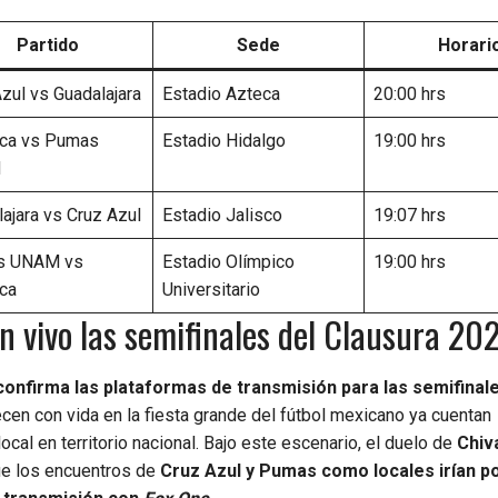
Partido
Sede
Horari
zul vs Guadalajara
Estadio Azteca
20:00 hrs
ca vs Pumas
Estadio Hidalgo
19:00 hrs
M
ajara vs Cruz Azul
Estadio Jalisco
19:07 hrs
s UNAM vs
Estadio Olímpico
19:00 hrs
ca
Universitario
n vivo las semifinales del Clausura 20
confirma las plataformas de transmisión para las semifinale
cen con vida en la fiesta grande del fútbol mexicano ya cuentan
al en territorio nacional. Bajo este escenario, el duelo de
Chiv
e los encuentros de
Cruz Azul y Pumas como locales irían p