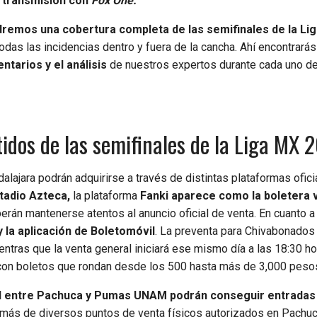
 transmisión con
Fox One.
dremos una cobertura completa de las semifinales de la Li
odas las incidencias dentro y fuera de la cancha. Ahí encontrarás
tarios y el análisis
de nuestros expertos durante cada uno de
idos de las semifinales de la Liga MX
alajara podrán adquirirse a través de distintas plataformas ofici
stadio Azteca,
la plataforma
Fanki aparece como la boletera 
berán mantenerse atentos al anuncio oficial de venta. En cuanto a 
 la aplicación de Boletomóvil
. La preventa para Chivabonado
entras que la venta general iniciará ese mismo día a las 18:30 h
 con boletos que rondan desde los 500 hasta más de 3,000 peso
l entre Pachuca y Pumas UNAM podrán conseguir entradas
ás de diversos puntos de venta físicos autorizados en Pachuc