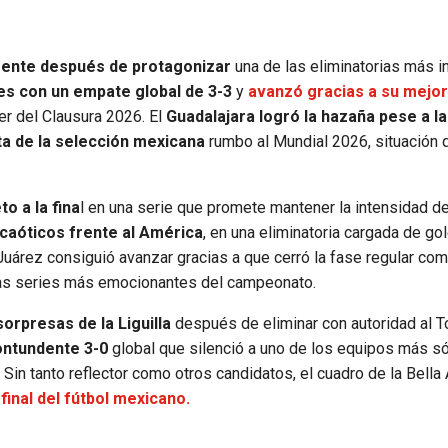
mente después de protagonizar
una de las eliminatorias más i
res con un empate global de 3-3
y
avanzó gracias a su mejor
er del Clausura 2026. El
Guadalajara logró la hazaña pese a l
ta de la selección mexicana
rumbo al Mundial 2026, situación 
o a la fina
l en una serie que promete mantener la intensidad de
 caóticos frente al América
, en una eliminatoria cargada de go
Juárez consiguió avanzar gracias a que cerró la fase regular com
 las series más emocionantes del campeonato.
orpresas de la Liguilla
después de eliminar con autoridad al T
ontundente 3-0
global que silenció a uno de los equipos más só
Sin tanto reflector como otros candidatos, el cuadro de la Bella
final del fútbol mexicano.