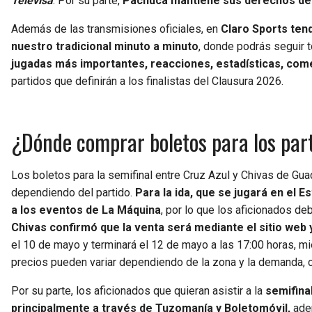
Televisa
. Por su parte,
Pachuca mantiene sus derechos de
Además de las transmisiones oficiales, en
Claro Sports ten
nuestro tradicional minuto a minuto
, donde podrás seguir t
jugadas más importantes, reacciones, estadísticas, comen
partidos que definirán a los finalistas del Clausura 2026.
¿Dónde comprar boletos para los part
Los boletos para la semifinal entre Cruz Azul y Chivas de Guad
dependiendo del partido.
Para la ida, que se jugará en el E
a los eventos de La Máquina
, por lo que los aficionados de
Chivas confirmó que la venta será mediante el sitio web y
el 10 de mayo y terminará el 12 de mayo a las 17:00 horas, mi
precios pueden variar dependiendo de la zona y la demanda,
Por su parte, los aficionados que quieran asistir a la
semifina
principalmente a través de Tuzomanía y Boletomóvil,
adem