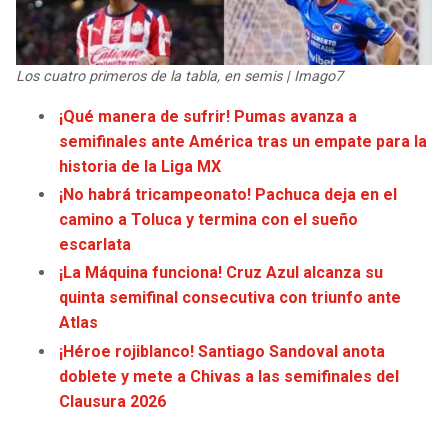
JAGUARS
WIZARDS
TITANS
WARRIORS
Los cuatro primeros de la tabla, en semis | Imago7
¡Qué manera de sufrir! Pumas avanza a
COWBOYS
CLIPPERS
semifinales ante América tras un empate para la
historia de la Liga MX
GIANTS
LAKERS
¡No habrá tricampeonato! Pachuca deja en el
camino a Toluca y termina con el sueño
EAGLES
SUNS
escarlata
¡La Máquina funciona! Cruz Azul alcanza su
COMMANDERS
KINGS
quinta semifinal consecutiva con triunfo ante
Atlas
CARDINALS
MAVERICKS
¡Héroe rojiblanco! Santiago Sandoval anota
doblete y mete a Chivas a las semifinales del
RAMS
ROCKETS
Clausura 2026
49ERS
GRIZZLIES