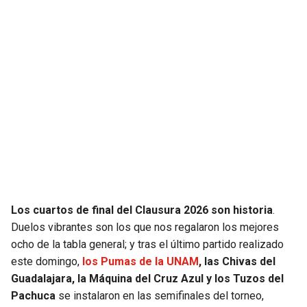
SEAHAWKS
PELICANS
BEARS
SPURS
LIONS
NUGGETS
PACKERS
TIMBERWOLVES
VIKINGS
THUNDER
FALCONS
TRAIL BLAZERS
Los cuartos de final del Clausura 2026 son historia
.
Duelos vibrantes son los que nos regalaron los mejores
PANTHERS
JAZZ
ocho de la tabla general; y tras el último partido realizado
este domingo,
los Pumas de la UNAM
, las Chivas del
SAINTS
Guadalajara, la Máquina del Cruz Azul y los Tuzos del
Pachuca
se instalaron en las semifinales del torneo,