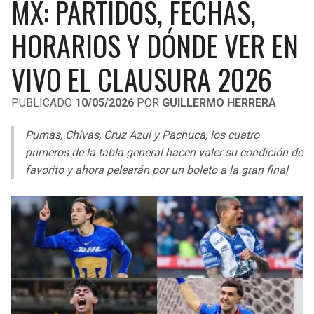
MX: PARTIDOS, FECHAS,
LIGA DE EXPANSIÓN MX
UEFA EUROPA LEAGUE
HORARIOS Y DÓNDE VER EN
RAIDERS
CAVALIERS
LEAGUES CUP
UEFA CONFERENCE LEAGUE
VIVO EL CLAUSURA 2026
MLS
CHARGERS
PISTONS
PUBLICADO
10/05/2026
POR
GUILLERMO HERRERA
COPA LIBERTADORES
RAVENS
PACERS
Pumas, Chivas, Cruz Azul y Pachuca, los cuatro
COPA SUDAMERICANA
BENGALS
BUCKS
primeros de la tabla general hacen valer su condición de
LIGA BETPLAY
favorito y ahora pelearán por un boleto a la gran final
BROWNS
HAWKS
OTRAS LIGAS
STEELERS
HORNETS
TEXANS
HEAT
COLTS
MAGIC