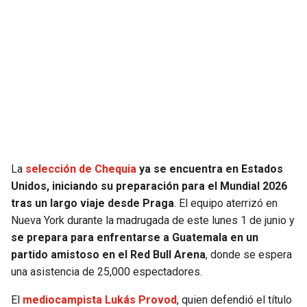
SEAHAWKS
PELICANS
BEARS
SPURS
LIONS
NUGGETS
PACKERS
TIMBERWOLVES
La
selección de Chequia
ya se encuentra en Estados
VIKINGS
THUNDER
Unidos, iniciando su preparación para el Mundial 2026
tras un largo viaje desde Praga
. El equipo aterrizó en
FALCONS
TRAIL BLAZERS
Nueva York durante la madrugada de este lunes 1 de junio y
se prepara para enfrentarse a Guatemala en un
PANTHERS
JAZZ
partido amistoso en el Red Bull Arena
, donde se espera
una asistencia de 25,000 espectadores.
SAINTS
El
mediocampista Lukás Provod
, quien defendió el título