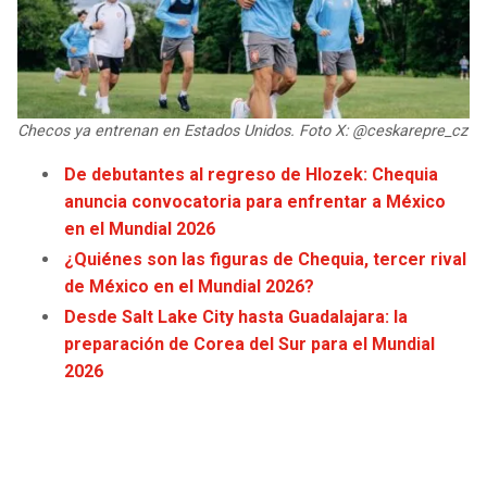
JAGUARS
WIZARDS
TITANS
WARRIORS
Checos ya entrenan en Estados Unidos. Foto X: @ceskarepre_cz
COWBOYS
CLIPPERS
De debutantes al regreso de Hlozek: Chequia
GIANTS
LAKERS
anuncia convocatoria para enfrentar a México
en el Mundial 2026
EAGLES
SUNS
¿Quiénes son las figuras de Chequia, tercer rival
de México en el Mundial 2026?
COMMANDERS
KINGS
Desde Salt Lake City hasta Guadalajara: la
preparación de Corea del Sur para el Mundial
CARDINALS
MAVERICKS
2026
RAMS
ROCKETS
49ERS
GRIZZLIES