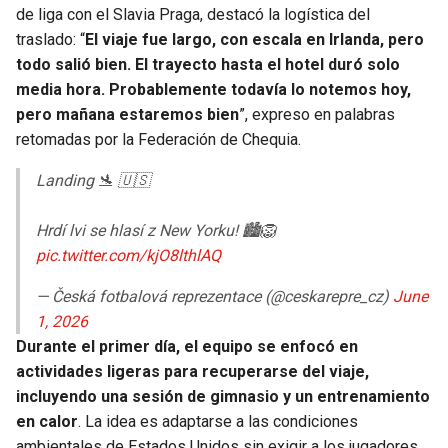
BUCCANEERS
de liga con el Slavia Praga, destacó la logística del
traslado: “
El viaje fue largo, con escala en Irlanda, pero
todo salió bien. El trayecto hasta el hotel duró solo
media hora. Probablemente todavía lo notemos hoy,
pero mañana estaremos bien
”, expreso en palabras
retomadas por la Federación de Chequia.
Landing 🛬 🇺🇸
Hrdí lvi se hlasí z New Yorku! 🏙️🦁
pic.twitter.com/kjO8lthlAQ
— Česká fotbalová reprezentace (@ceskarepre_cz)
June
1, 2026
Durante el primer día, el equipo se enfocó en
actividades ligeras para recuperarse del viaje,
incluyendo una sesión de gimnasio y un entrenamiento
en calor
. La idea es adaptarse a las condiciones
ambientales de Estados Unidos sin exigir a los jugadores