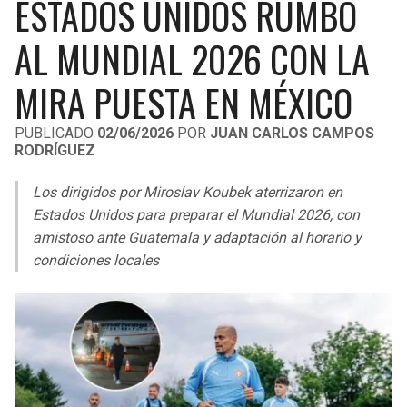
ESTADOS UNIDOS RUMBO
LIGA DE EXPANSIÓN MX
UEFA EUROPA LEAGUE
AL MUNDIAL 2026 CON LA
RAIDERS
CAVALIERS
LEAGUES CUP
UEFA CONFERENCE LEAGUE
MIRA PUESTA EN MÉXICO
MLS
CHARGERS
PISTONS
PUBLICADO
02/06/2026
POR
JUAN CARLOS CAMPOS
COPA LIBERTADORES
RAVENS
PACERS
RODRÍGUEZ
COPA SUDAMERICANA
BENGALS
BUCKS
Los dirigidos por Miroslav Koubek aterrizaron en
Estados Unidos para preparar el Mundial 2026, con
LIGA BETPLAY
BROWNS
HAWKS
amistoso ante Guatemala y adaptación al horario y
OTRAS LIGAS
condiciones locales
STEELERS
HORNETS
TEXANS
HEAT
COLTS
MAGIC