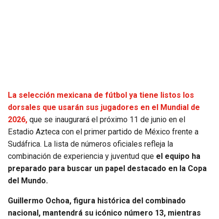
SEAHAWKS
PELICANS
BEARS
SPURS
LIONS
NUGGETS
La selección mexicana de fútbol ya tiene listos los
PACKERS
TIMBERWOLVES
dorsales que usarán sus jugadores en el Mundial de
2026,
que se inaugurará el próximo 11 de junio en el
VIKINGS
THUNDER
Estadio Azteca con el primer partido de México frente a
Sudáfrica. La lista de números oficiales refleja la
FALCONS
TRAIL BLAZERS
combinación de experiencia y juventud que
el equipo ha
preparado para buscar un papel destacado en la Copa
PANTHERS
JAZZ
del Mundo.
SAINTS
Guillermo Ochoa, figura histórica del combinado
nacional, mantendrá su icónico número 13, mientras