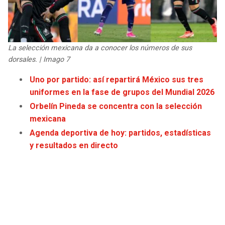
JAGUARS
WIZARDS
TITANS
WARRIORS
La selección mexicana da a conocer los números de sus
dorsales. | Imago 7
COWBOYS
CLIPPERS
Uno por partido: así repartirá México sus tres
GIANTS
LAKERS
uniformes en la fase de grupos del Mundial 2026
Orbelín Pineda se concentra con la selección
EAGLES
SUNS
mexicana
Agenda deportiva de hoy: partidos, estadísticas
COMMANDERS
KINGS
y resultados en directo
CARDINALS
MAVERICKS
RAMS
ROCKETS
49ERS
GRIZZLIES