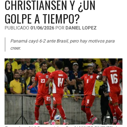
CHRISTIANSEN Y ¿UN
LIGA DE EXPANSIÓN MX
UEFA EUROPA LEAGUE
GOLPE A TIEMPO?
RAIDERS
CAVALIERS
LEAGUES CUP
UEFA CONFERENCE LEAGUE
PUBLICADO
01/06/2026
POR
DANIEL LOPEZ
MLS
CHARGERS
PISTONS
Panamá cayó 6-2 ante Brasil, pero hay motivos para
COPA LIBERTADORES
RAVENS
PACERS
creer.
COPA SUDAMERICANA
BENGALS
BUCKS
LIGA BETPLAY
BROWNS
HAWKS
OTRAS LIGAS
STEELERS
HORNETS
TEXANS
HEAT
COLTS
MAGIC