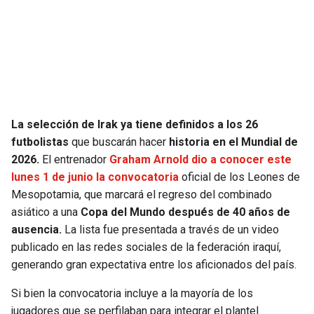
SEAHAWKS
PELICANS
BEARS
SPURS
LIONS
NUGGETS
La selección de Irak ya tiene definidos a los 26
PACKERS
TIMBERWOLVES
futbolistas
que buscarán hacer
historia en el Mundial de
2026.
El entrenador
Graham Arnold dio a conocer este
VIKINGS
THUNDER
lunes 1 de junio la convocatoria
oficial de los Leones de
Mesopotamia, que marcará el regreso del combinado
FALCONS
TRAIL BLAZERS
asiático a una
Copa del Mundo después de 40 años de
ausencia.
La lista fue presentada a través de un video
PANTHERS
JAZZ
publicado en las redes sociales de la federación iraquí,
generando gran expectativa entre los aficionados del país.
SAINTS
Si bien la convocatoria incluye a la mayoría de los
jugadores que se perfilaban para integrar el plantel