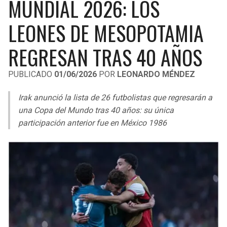
MUNDIAL 2026: LOS
LIGA DE EXPANSIÓN MX
UEFA EUROPA LEAGUE
LEONES DE MESOPOTAMIA
RAIDERS
CAVALIERS
LEAGUES CUP
UEFA CONFERENCE LEAGUE
REGRESAN TRAS 40 AÑOS
MLS
CHARGERS
PISTONS
PUBLICADO
01/06/2026
POR
LEONARDO MÉNDEZ
COPA LIBERTADORES
RAVENS
PACERS
Irak anunció la lista de 26 futbolistas que regresarán a
COPA SUDAMERICANA
BENGALS
BUCKS
una Copa del Mundo tras 40 años: su única
LIGA BETPLAY
participación anterior fue en México 1986
BROWNS
HAWKS
OTRAS LIGAS
STEELERS
HORNETS
TEXANS
HEAT
COLTS
MAGIC