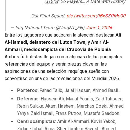
🇮🇶🏆 26 Players… A Date with History.
Our Final Squad.
pic.twitter.com/lBxSZRMo00
— Iraq National Team (@IraqNT_EN)
June 1, 2026
Entre los jugadores que acaparan la atención destacan
Ali
Al-Hamadi, delantero del Luton Town, y Amir Al-
Ammari, mediocampista del Cracovia de Polonia
.
Ambos futbolistas llegan como algunas de las principales
referencias del equipo y serán piezas clave en las
aspiraciones de una selección iraquí que sueña con
convertirse en una de las revelaciones del Mundial 2026.
Porteros
: Fahad Talib, Jalal Hassan, Ahmed Basil.
Defensas
: Hussein Ali, Manaf Younis, Zaid Tahseen,
Rebin Sulaka, Akam Hashem, Merchas Doski, Ahmed
Yahya, Zaid Ismail, Frans Putros, Mustafa Saadoon.
Centrocampistas
: Amir Al-Ammari, Kevin Yakob,
Zidane Iqbal, Aimar Sher, Ibrahim Bayesh, Ahmed