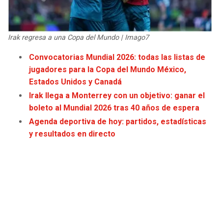
JAGUARS
WIZARDS
TITANS
WARRIORS
Irak regresa a una Copa del Mundo | Imago7
Convocatorias Mundial 2026: todas las listas de
COWBOYS
CLIPPERS
jugadores para la Copa del Mundo México,
Estados Unidos y Canadá
GIANTS
LAKERS
Irak llega a Monterrey con un objetivo: ganar el
boleto al Mundial 2026 tras 40 años de espera
EAGLES
SUNS
Agenda deportiva de hoy: partidos, estadísticas
y resultados en directo
COMMANDERS
KINGS
CARDINALS
MAVERICKS
RAMS
ROCKETS
49ERS
GRIZZLIES