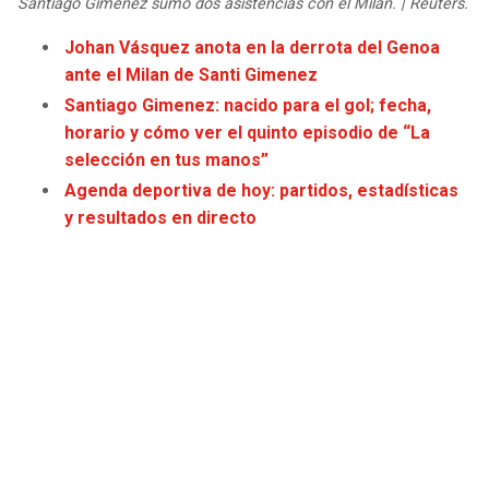
Santiago Gimenez sumó dos asistencias con el Milan. | Reuters.
JAGUARS
WIZARDS
Johan Vásquez anota en la derrota del Genoa
ante el Milan de Santi Gimenez
TITANS
WARRIORS
Santiago Gimenez: nacido para el gol; fecha,
horario y cómo ver el quinto episodio de “La
COWBOYS
CLIPPERS
selección en tus manos”
Agenda deportiva de hoy: partidos, estadísticas
GIANTS
LAKERS
y resultados en directo
EAGLES
SUNS
COMMANDERS
KINGS
CARDINALS
MAVERICKS
RAMS
ROCKETS
49ERS
GRIZZLIES