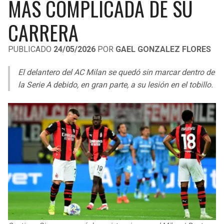
MÁS COMPLICADA DE SU
LIGA DE EXPANSIÓN MX
UEFA EUROPA LEAGUE
CARRERA
RAIDERS
CAVALIERS
LEAGUES CUP
UEFA CONFERENCE LEAGUE
PUBLICADO
24/05/2026
POR
GAEL GONZALEZ FLORES
MLS
CHARGERS
PISTONS
El delantero del AC Milan se quedó sin marcar dentro de
COPA LIBERTADORES
RAVENS
PACERS
la Serie A debido, en gran parte, a su lesión en el tobillo.
COPA SUDAMERICANA
BENGALS
BUCKS
LIGA BETPLAY
BROWNS
HAWKS
OTRAS LIGAS
STEELERS
HORNETS
TEXANS
HEAT
COLTS
MAGIC