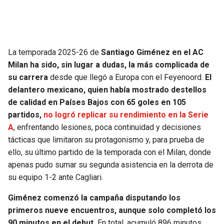
SEAHAWKS
PELICANS
BEARS
SPURS
La temporada 2025-26 de
Santiago Giménez en el AC
Milan ha sido, sin lugar a dudas, la más complicada de
LIONS
NUGGETS
su carrera
desde que llegó a Europa con el Feyenoord.
El
delantero mexicano, quien había mostrado destellos
PACKERS
TIMBERWOLVES
de calidad en Países Bajos con 65 goles en 105
partidos,
no logró replicar su rendimiento en la Serie
VIKINGS
THUNDER
A
, enfrentando lesiones, poca continuidad y decisiones
tácticas que limitaron su protagonismo y, para prueba de
FALCONS
TRAIL BLAZERS
ello, su último partido de la temporada con el Milan, donde
apenas pudo sumar su segunda asistencia en la derrota de
PANTHERS
JAZZ
su equipo 1-2 ante Cagliari.
Giménez comenzó la campaña disputando los
SAINTS
primeros nueve encuentros, aunque solo completó los
90 minutos en el debut.
En total, acumuló 896 minutos