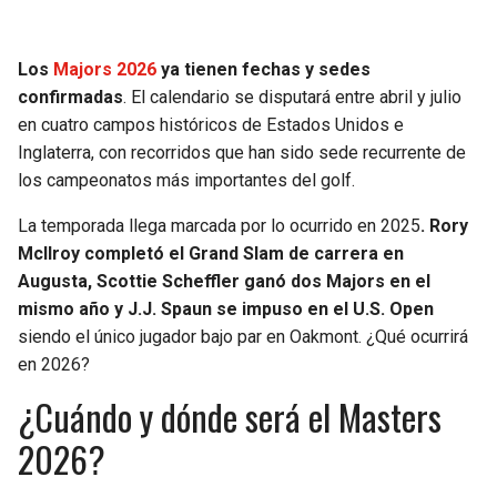
SEAHAWKS
PELICANS
Los
Majors 2026
ya tienen fechas y sedes
confirmadas
. El calendario se disputará entre abril y julio
BEARS
SPURS
en cuatro campos históricos de Estados Unidos e
Inglaterra, con recorridos que han sido sede recurrente de
LIONS
NUGGETS
los campeonatos más importantes del golf.
PACKERS
TIMBERWOLVES
La temporada llega marcada por lo ocurrido en 2025
. Rory
McIlroy completó el Grand Slam de carrera en
VIKINGS
THUNDER
Augusta, Scottie Scheffler ganó dos Majors en el
mismo año y J.J. Spaun se impuso en el U.S. Open
FALCONS
TRAIL BLAZERS
siendo el único jugador bajo par en Oakmont. ¿Qué ocurrirá
en 2026?
PANTHERS
JAZZ
¿Cuándo y dónde será el Masters
2026?
SAINTS