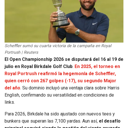
Scheffler sumó su cuarta victoria de la campaña en Royal
Portrush | Reuters
El Open Championship 2026 se disputará del 16 al 19 de
julio en Royal Birkdale Golf Club
.
En 2025, el torneo en
Royal Portrush reafirmó la hegemonía de Scheffler,
quien cerró con 267 golpes (-17), su segundo Major
del año
. Su dominio incluyó una ventaja clara sobre Harris
English, confirmando su versatilidad en condiciones de
links.
Para 2026, Birkdale ha sido ajustado con nuevos tees y
bunkers que superan las 7,100 yardas. Aun así,
el desafío