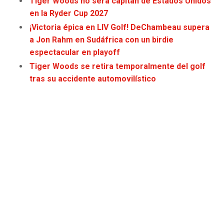
Tiger Woods no será capitán de Estados Unidos
JAGUARS
WIZARDS
en la Ryder Cup 2027
¡Victoria épica en LIV Golf! DeChambeau supera
TITANS
WARRIORS
a Jon Rahm en Sudáfrica con un birdie
espectacular en playoff
COWBOYS
CLIPPERS
Tiger Woods se retira temporalmente del golf
tras su accidente automovilístico
GIANTS
LAKERS
EAGLES
SUNS
COMMANDERS
KINGS
CARDINALS
MAVERICKS
RAMS
ROCKETS
49ERS
GRIZZLIES