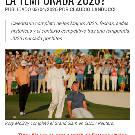
LIGA DE EXPANSIÓN MX
UEFA EUROPA LEAGUE
PUBLICADO
03/04/2026
POR
CLAUDIO LANDUCCI
RAIDERS
CAVALIERS
LEAGUES CUP
UEFA CONFERENCE LEAGUE
Calendario completo de los Majors 2026: fechas, sedes
MLS
históricas y el contexto competitivo tras una temporada
CHARGERS
PISTONS
2025 marcada por hitos
COPA LIBERTADORES
RAVENS
PACERS
COPA SUDAMERICANA
BENGALS
BUCKS
LIGA BETPLAY
BROWNS
HAWKS
OTRAS LIGAS
STEELERS
HORNETS
TEXANS
HEAT
Rory Mcilroy completó el Grand Slam en 2025 | Reuters.
COLTS
MAGIC