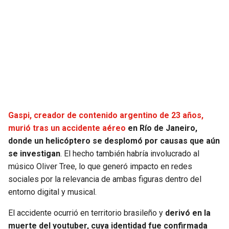
SEAHAWKS
PELICANS
BEARS
SPURS
LIONS
NUGGETS
PACKERS
TIMBERWOLVES
Gaspi, creador de contenido argentino de 23 años,
VIKINGS
THUNDER
murió tras un accidente aéreo
en Río de Janeiro,
donde un helicóptero se desplomó por causas que aún
FALCONS
TRAIL BLAZERS
se investigan
. El hecho también habría involucrado al
músico Oliver Tree, lo que generó impacto en redes
sociales por la relevancia de ambas figuras dentro del
PANTHERS
JAZZ
entorno digital y musical.
SAINTS
El accidente ocurrió en territorio brasileño y
derivó en la
muerte del youtuber, cuya identidad fue confirmada