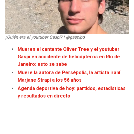
JAGUARS
WIZARDS
TITANS
WARRIORS
COWBOYS
CLIPPERS
¿Quién era el youtuber Gaspi? | @gaspipd
Mueren el cantante Oliver Tree y el youtuber
GIANTS
LAKERS
Gaspi en accidente de helicópteros en Río de
Janeiro: esto se sabe
EAGLES
SUNS
Muere la autora de Persépolis, la artista iraní
Marjane Strapi a los 56 años
COMMANDERS
KINGS
Agenda deportiva de hoy: partidos, estadísticas
y resultados en directo
CARDINALS
MAVERICKS
RAMS
ROCKETS
49ERS
GRIZZLIES