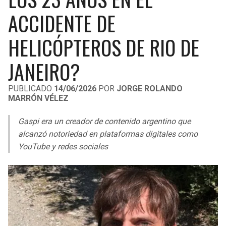
LIGA DE EXPANSIÓN MX
UEFA EUROPA LEAGUE
ACCIDENTE DE
RAIDERS
CAVALIERS
LEAGUES CUP
UEFA CONFERENCE LEAGUE
HELICÓPTEROS DE RIO DE
MLS
CHARGERS
PISTONS
JANEIRO?
COPA LIBERTADORES
RAVENS
PACERS
PUBLICADO
14/06/2026
POR
JORGE ROLANDO
COPA SUDAMERICANA
MARRÓN VÉLEZ
BENGALS
BUCKS
LIGA BETPLAY
Gaspi era un creador de contenido argentino que
BROWNS
HAWKS
alcanzó notoriedad en plataformas digitales como
OTRAS LIGAS
YouTube y redes sociales
STEELERS
HORNETS
TEXANS
HEAT
COLTS
MAGIC