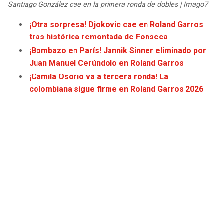
Santiago González cae en la primera ronda de dobles | Imago7
JAGUARS
WIZARDS
¡Otra sorpresa! Djokovic cae en Roland Garros
TITANS
WARRIORS
tras histórica remontada de Fonseca
¡Bombazo en París! Jannik Sinner eliminado por
COWBOYS
CLIPPERS
Juan Manuel Cerúndolo en Roland Garros
¡Camila Osorio va a tercera ronda! La
GIANTS
LAKERS
colombiana sigue firme en Roland Garros 2026
EAGLES
SUNS
COMMANDERS
KINGS
CARDINALS
MAVERICKS
RAMS
ROCKETS
49ERS
GRIZZLIES