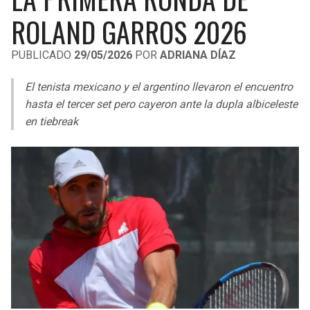
LIGA DE EXPANSIÓN MX
UEFA EUROPA LEAGUE
ROLAND GARROS 2026
RAIDERS
CAVALIERS
LEAGUES CUP
UEFA CONFERENCE LEAGUE
PUBLICADO
29/05/2026
POR
ADRIANA DÍAZ
MLS
CHARGERS
PISTONS
El tenista mexicano y el argentino llevaron el encuentro
COPA LIBERTADORES
hasta el tercer set pero cayeron ante la dupla albiceleste
RAVENS
PACERS
en tiebreak
COPA SUDAMERICANA
BENGALS
BUCKS
LIGA BETPLAY
BROWNS
HAWKS
OTRAS LIGAS
STEELERS
HORNETS
TEXANS
HEAT
COLTS
MAGIC