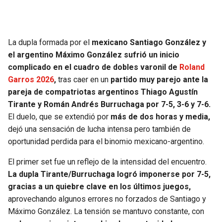
SEAHAWKS
PELICANS
La dupla formada por el
mexicano Santiago González y
BEARS
SPURS
el argentino Máximo González sufrió un inicio
complicado en el cuadro de dobles varonil de
Roland
LIONS
NUGGETS
Garros 2026
,
tras caer en un
partido muy parejo ante la
pareja de compatriotas argentinos Thiago Agustín
PACKERS
TIMBERWOLVES
Tirante y Román Andrés Burruchaga por 7-5, 3-6 y 7-6.
El duelo, que se extendió por
más de dos horas y media,
VIKINGS
THUNDER
dejó una sensación de lucha intensa pero también de
oportunidad perdida para el binomio mexicano-argentino.
FALCONS
TRAIL BLAZERS
El primer set fue un reflejo de la intensidad del encuentro.
PANTHERS
JAZZ
La dupla Tirante/Burruchaga logró imponerse por 7-5,
gracias a un quiebre clave en los últimos juegos,
aprovechando algunos errores no forzados de Santiago y
SAINTS
Máximo González. La tensión se mantuvo constante, con