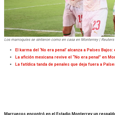
Los marroquíes se sintieron como en casa en Monterrey | Reuters
El karma del ‘No era penal’ alcanza a Países Bajos
La afición mexicana revive el “No era penal” en Mo
La fatídica tanda de penales que deja fuera a Paíse
Marruecos encontró en el Estadio Monterrey un respaldo