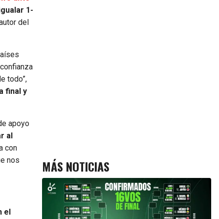
igualar 1-
autor del
Países
 confianza
e todo”,
 final y
 de apoyo
r al
a con
ue nos
MÁS NOTICIAS
 el