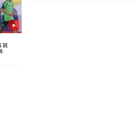
S DE
R:
S