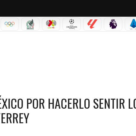
IAL 2026
OLÍMPICOS
SELECCIÓN MEXICANA
LIGA MX
CHAMPIONS LEAGUE
LALIGA
PREMIER L
S
 HACERLO SENTIR LOCAL ANTE PAÍSES BAJOS EN MONTERREY
XICO POR HACERLO SENTIR L
TERREY