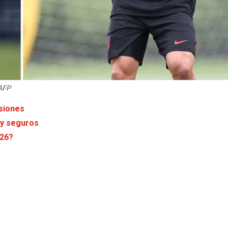
 AFP
asiones
 y seguros
026?