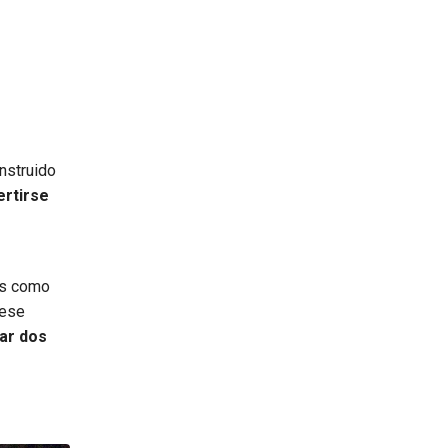
onstruido
rtirse
es como
 ese
ar dos