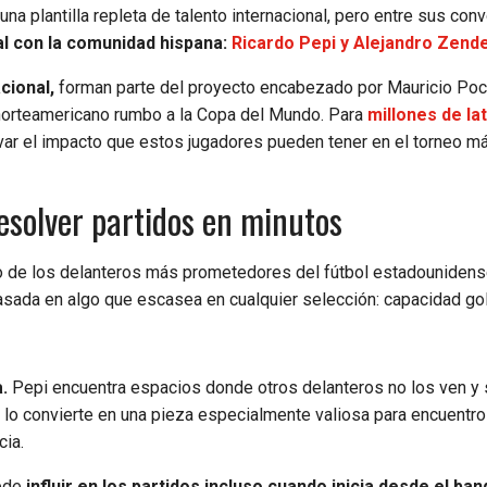
una plantilla repleta de talento internacional, pero entre sus co
l con la comunidad hispana:
Ricardo Pepi y Alejandro Zend
cional,
forman parte del proyecto encabezado por Mauricio Poc
 norteamericano rumbo a la Copa del Mundo. Para
millones de la
rvar el impacto que estos jugadores pueden tener en el torneo m
esolver partidos en minutos
de los delanteros más prometedores del fútbol estadounidense
asada en algo que escasea en cualquier selección: capacidad go
.
Pepi encuentra espacios donde otros delanteros no los ven y 
a lo convierte en una pieza especialmente valiosa para encuentr
cia.
uede
influir en los partidos incluso cuando inicia desde el banq