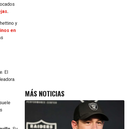
nvocados
ejas
.
hettino y
tinos en
ás
. El
leadora.
MÁS NOTICIAS
suele
os
uillo.
Su