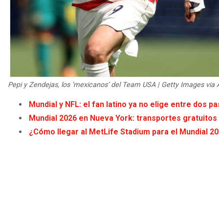
Pepi y Zendejas, los ‘mexicanos’ del Team USA | Getty Images via
Mundial y NFL: el fan latino ya no elige entre dos p
Mundial 2026 en Nueva York: transportes gratuitos
¿Cómo llegar al MetLife Stadium para el Mundial 2