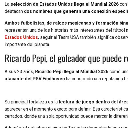
La
selección de Estados Unidos llega al Mundial 2026
con 
destacan
dos nombres que generan una conexión especia
Ambos futbolistas, de raíces mexicanas y formación bina
representan una de las historias más interesantes del fútbol
Estados Unidos
, seguir al Team USA también significa obse
importante del planeta.
Ricardo Pepi, el goleador que puede r
A sus 23 años,
Ricardo Pepi llega al Mundial 2026
como uno 
atacante del PSV Eindhoven
ha construido una reputación b
Su principal fortaleza es la
lectura de juego dentro del área
aparecer en el momento exacto para definir. Esa característic
cerrados, donde una sola oportunidad puede marcar la diferen
Además, el delantero nacido en Texas ha demostrado que p