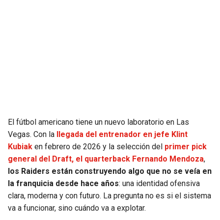
SEAHAWKS
PELICANS
BEARS
SPURS
LIONS
NUGGETS
PACKERS
TIMBERWOLVES
VIKINGS
THUNDER
El fútbol americano tiene un nuevo laboratorio en Las
Vegas. Con la
llegada del entrenador en jefe Klint
Kubiak
en febrero de 2026 y la selección del
primer pick
FALCONS
TRAIL BLAZERS
general del Draft, el quarterback Fernando Mendoza
,
los Raiders están construyendo algo que no se veía en
PANTHERS
JAZZ
la franquicia desde hace años
: una identidad ofensiva
clara, moderna y con futuro. La pregunta no es si el sistema
SAINTS
va a funcionar, sino cuándo va a explotar.