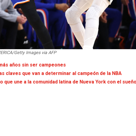
RICA/Getty Images via AFP
n más años sin ser campeones
Las claves que van a determinar al campeón de la NBA
o que une a la comunidad latina de Nueva York con el sueñ