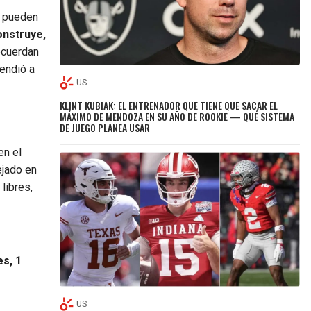
s pueden
onstruye,
ecuerdan
rendió a
US
KLINT KUBIAK: EL ENTRENADOR QUE TIENE QUE SACAR EL
MÁXIMO DE MENDOZA EN SU AÑO DE ROOKIE — QUÉ SISTEMA
DE JUEGO PLANEA USAR
en el
ejado en
libres,
es, 1
US