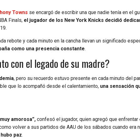
thony Towns
se encargó de escribir una que nadie tenía en el gu
 NBA Finals,
el jugador de los New York Knicks decidió dedica
-19.
da rebote y cada minuto en la cancha llevan un significado espec
mpaña como una presencia constante
.
to con el legado de su madre?
ndemia
, pero su recuerdo estuvo presente en cada minuto del pa
cable que lo acompañó desde el calentamiento,
una sensación q
y muy amorosa”,
confesó el jugador, quien agregó que enfrentar 
 como volver a sus partidos de AAU de los sábados cuando era n
 hubo paz
.