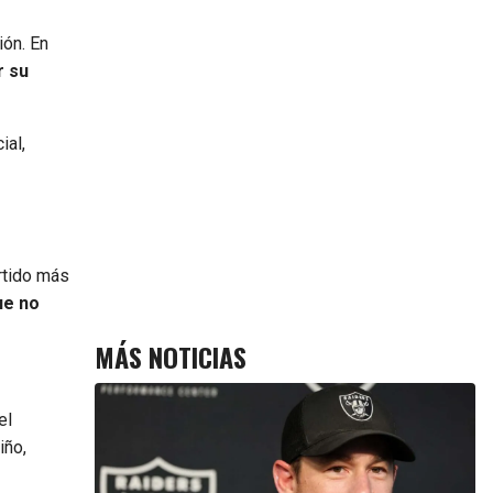
ión. En
r su
ial,
rtido más
ue no
MÁS NOTICIAS
el
iño,