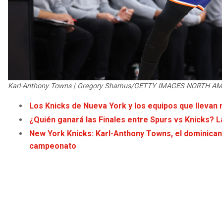
Karl-Anthony Towns | Gregory Shamus/GETTY IMAGES NORTH AME
Los Knicks de Nueva York y los equipos que lleva
¿Quién ganará las Finales entre Spurs vs Knicks? 
New York Knicks: Karl-Anthony Towns, el dominican
campeonato