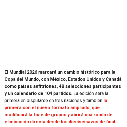
SEAHAWKS
PELICANS
BEARS
SPURS
LIONS
NUGGETS
PACKERS
TIMBERWOLVES
VIKINGS
THUNDER
El Mundial 2026 marcará un cambio histórico para la
Copa del Mundo, con México, Estados Unidos y Canadá
FALCONS
TRAIL BLAZERS
como países anfitriones, 48 selecciones participantes
y un calendario de 104 partidos.
La edición será la
PANTHERS
JAZZ
primera en disputarse en tres naciones y también
la
primera con el nuevo formato ampliado, que
SAINTS
modificará la fase de grupos y abrirá una ronda de
eliminación directa desde los dieciseisavos de final.