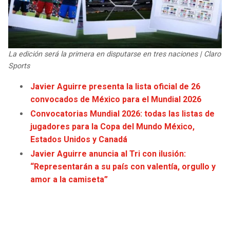
JAGUARS
WIZARDS
TITANS
WARRIORS
La edición será la primera en disputarse en tres naciones | Claro
COWBOYS
CLIPPERS
Sports
Javier Aguirre presenta la lista oficial de 26
GIANTS
LAKERS
convocados de México para el Mundial 2026
Convocatorias Mundial 2026: todas las listas de
EAGLES
SUNS
jugadores para la Copa del Mundo México,
Estados Unidos y Canadá
COMMANDERS
KINGS
Javier Aguirre anuncia al Tri con ilusión:
“Representarán a su país con valentía, orgullo y
CARDINALS
MAVERICKS
amor a la camiseta”
RAMS
ROCKETS
49ERS
GRIZZLIES