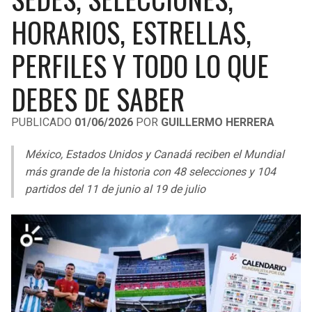
LIGA DE EXPANSIÓN MX
UEFA EUROPA LEAGUE
HORARIOS, ESTRELLAS,
RAIDERS
CAVALIERS
LEAGUES CUP
UEFA CONFERENCE LEAGUE
PERFILES Y TODO LO QUE
MLS
CHARGERS
PISTONS
DEBES DE SABER
COPA LIBERTADORES
RAVENS
PACERS
PUBLICADO
01/06/2026
POR
GUILLERMO HERRERA
COPA SUDAMERICANA
BENGALS
BUCKS
México, Estados Unidos y Canadá reciben el Mundial
LIGA BETPLAY
más grande de la historia con 48 selecciones y 104
BROWNS
HAWKS
partidos del 11 de junio al 19 de julio
OTRAS LIGAS
STEELERS
HORNETS
TEXANS
HEAT
COLTS
MAGIC