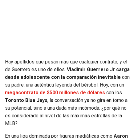
SEAHAWKS
PELICANS
BEARS
SPURS
LIONS
NUGGETS
PACKERS
TIMBERWOLVES
Hay apellidos que pesan más que cualquier contrato, y el
de Guerrero es uno de ellos.
Vladimir Guerrero Jr carga
VIKINGS
THUNDER
desde adolescente con la comparación inevitable
con
su padre, una auténtica leyenda del béisbol. Hoy, con un
FALCONS
TRAIL BLAZERS
megacontrato de
$500 millones de dólares
con los
Toronto Blue Jays
, la conversación ya no gira en torno a
su potencial, sino a una duda más incómoda: ¿por qué no
PANTHERS
JAZZ
es considerado al nivel de las máximas estrellas de la
MLB?
SAINTS
En una liga dominada por figuras mediáticas como
Aaron