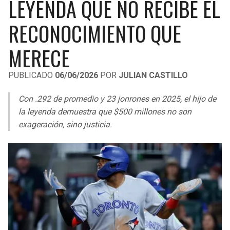
LEYENDA QUE NO RECIBE EL
LIGA DE EXPANSIÓN MX
UEFA EUROPA LEAGUE
RECONOCIMIENTO QUE
RAIDERS
CAVALIERS
LEAGUES CUP
UEFA CONFERENCE LEAGUE
MERECE
MLS
CHARGERS
PISTONS
PUBLICADO
06/06/2026
POR
JULIAN CASTILLO
COPA LIBERTADORES
RAVENS
PACERS
Con .292 de promedio y 23 jonrones en 2025, el hijo de
COPA SUDAMERICANA
BENGALS
BUCKS
la leyenda demuestra que $500 millones no son
LIGA BETPLAY
exageración, sino justicia.
BROWNS
HAWKS
OTRAS LIGAS
STEELERS
HORNETS
TEXANS
HEAT
COLTS
MAGIC