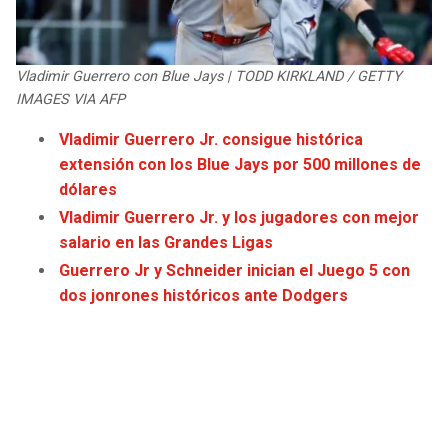
JAGUARS
WIZARDS
TITANS
WARRIORS
Vladimir Guerrero con Blue Jays | TODD KIRKLAND / GETTY
IMAGES VIA AFP
COWBOYS
CLIPPERS
Vladimir Guerrero Jr. consigue histórica
extensión con los Blue Jays por 500 millones de
GIANTS
LAKERS
dólares
Vladimir Guerrero Jr. y los jugadores con mejor
EAGLES
SUNS
salario en las Grandes Ligas
Guerrero Jr y Schneider inician el Juego 5 con
COMMANDERS
KINGS
dos jonrones históricos ante Dodgers
CARDINALS
MAVERICKS
RAMS
ROCKETS
49ERS
GRIZZLIES