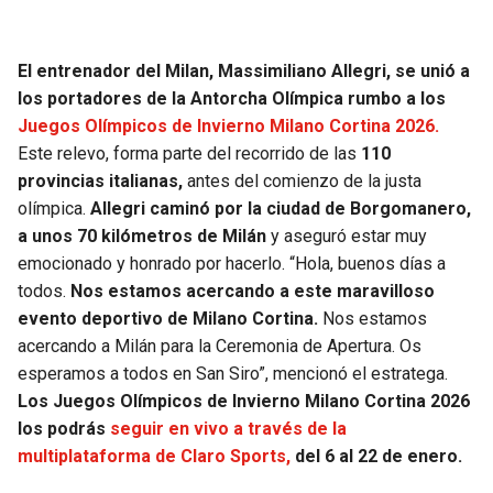
JAGUARS
WIZARDS
El entrenador del Milan, Massimiliano Allegri, se unió a
TITANS
WARRIORS
los portadores de la Antorcha Olímpica rumbo a los
Juegos Olímpicos de Invierno Milano Cortina 2026.
COWBOYS
CLIPPERS
Este relevo, forma parte del recorrido de las
110
provincias italianas,
antes del comienzo de la justa
GIANTS
LAKERS
olímpica.
Allegri caminó por la ciudad de Borgomanero,
a unos 70 kilómetros de Milán
y aseguró estar muy
EAGLES
SUNS
emocionado y honrado por hacerlo. “Hola, buenos días a
todos.
Nos estamos acercando a este maravilloso
COMMANDERS
KINGS
evento deportivo de Milano Cortina.
Nos estamos
acercando a Milán para la Ceremonia de Apertura. Os
CARDINALS
MAVERICKS
esperamos a todos en San Siro”, mencionó el estratega.
Los Juegos Olímpicos de Invierno Milano Cortina 2026
RAMS
ROCKETS
los podrás
seguir en vivo a través de la
multiplataforma de Claro Sports,
del 6 al 22 de enero.
49ERS
GRIZZLIES