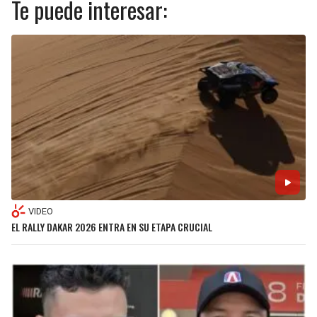
Te puede interesar:
SEAHAWKS
PELICANS
BEARS
SPURS
LIONS
NUGGETS
PACKERS
TIMBERWOLVES
VIKINGS
THUNDER
FALCONS
TRAIL BLAZERS
VIDEO
EL RALLY DAKAR 2026 ENTRA EN SU ETAPA CRUCIAL
PANTHERS
JAZZ
SAINTS