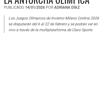
LIGA DE EXPANSIÓN MX
UEFA EUROPA LEAGUE
PUBLICADO
14/01/2026
POR
ADRIANA DÍAZ
RAIDERS
CAVALIERS
LEAGUES CUP
UEFA CONFERENCE LEAGUE
Los Juegos Olímpicos de Invierno Milano Cortina 2026
MLS
se disputarán del 6 al 22 de febrero y se podrán ver en
CHARGERS
PISTONS
vivo a través de la multiplataforma de Claro Sports
COPA LIBERTADORES
RAVENS
PACERS
COPA SUDAMERICANA
BENGALS
BUCKS
LIGA BETPLAY
BROWNS
HAWKS
OTRAS LIGAS
STEELERS
HORNETS
TEXANS
HEAT
COLTS
MAGIC