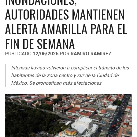
LIGA DE EXPANSIÓN MX
UEFA EUROPA LEAGUE
AUTORIDADES MANTIENEN
RAIDERS
CAVALIERS
LEAGUES CUP
UEFA CONFERENCE LEAGUE
ALERTA AMARILLA PARA EL
MLS
CHARGERS
PISTONS
FIN DE SEMANA
COPA LIBERTADORES
RAVENS
PACERS
PUBLICADO
12/06/2026
POR
RAMIRO RAMIREZ
COPA SUDAMERICANA
BENGALS
BUCKS
Intensas lluvias volvieron a complicar el tránsito de los
LIGA BETPLAY
habitantes de la zona centro y sur de la Ciudad de
BROWNS
HAWKS
México. Se pronostican más afectaciones
OTRAS LIGAS
STEELERS
HORNETS
TEXANS
HEAT
COLTS
MAGIC