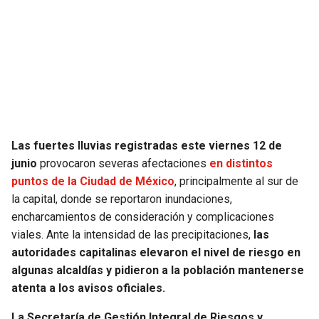
SEAHAWKS
PELICANS
BEARS
SPURS
LIONS
NUGGETS
PACKERS
TIMBERWOLVES
Las fuertes lluvias registradas este viernes 12 de
junio
provocaron severas afectaciones
en distintos
VIKINGS
THUNDER
puntos de la Ciudad de México
, principalmente al sur de
la capital, donde se reportaron inundaciones,
FALCONS
TRAIL BLAZERS
encharcamientos de consideración y complicaciones
viales. Ante la intensidad de las precipitaciones,
las
PANTHERS
JAZZ
autoridades capitalinas elevaron el nivel de riesgo en
algunas alcaldías y pidieron a la población mantenerse
SAINTS
atenta a los avisos oficiales.
La Secretaría de Gestión Integral de Riesgos y