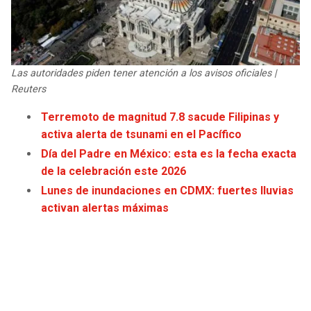
JAGUARS
WIZARDS
TITANS
WARRIORS
Las autoridades piden tener atención a los avisos oficiales |
COWBOYS
CLIPPERS
Reuters
Terremoto de magnitud 7.8 sacude Filipinas y
GIANTS
LAKERS
activa alerta de tsunami en el Pacífico
Día del Padre en México: esta es la fecha exacta
EAGLES
SUNS
de la celebración este 2026
Lunes de inundaciones en CDMX: fuertes lluvias
COMMANDERS
KINGS
activan alertas máximas
CARDINALS
MAVERICKS
RAMS
ROCKETS
49ERS
GRIZZLIES