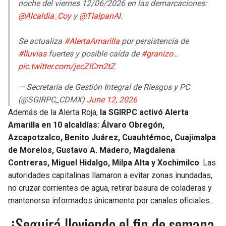
noche del viernes 12/06/2026 en las demarcaciones:
@Alcaldia_Coy
y
@TlalpanAl
.
Se actualiza
#AlertaAmarilla
por persistencia de
#lluvias
fuertes y posible caída de
#granizo
…
pic.twitter.com/jecZlCm2tZ
— Secretaría de Gestión Integral de Riesgos y PC
(@SGIRPC_CDMX)
June 12, 2026
Además de la Alerta Roja,
la SGIRPC activó Alerta
Amarilla en 10 alcaldías: Álvaro Obregón,
Azcapotzalco, Benito Juárez, Cuauhtémoc, Cuajimalpa
de Morelos, Gustavo A. Madero, Magdalena
Contreras, Miguel Hidalgo, Milpa Alta y Xochimilco
. Las
autoridades capitalinas llamaron a evitar zonas inundadas,
no cruzar corrientes de agua, retirar basura de coladeras y
mantenerse informados únicamente por canales oficiales.
¿Seguirá lloviendo el fin de semana