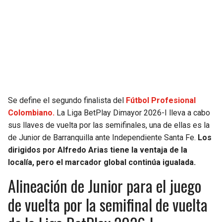
SEAHAWKS
PELICANS
BEARS
SPURS
LIONS
NUGGETS
PACKERS
TIMBERWOLVES
Se define el segundo finalista del
Fútbol Profesional
Colombiano.
La Liga BetPlay Dimayor 2026-I lleva a cabo
VIKINGS
THUNDER
sus llaves de vuelta por las semifinales, una de ellas es la
de Junior de Barranquilla ante Independiente Santa Fe.
Los
FALCONS
TRAIL BLAZERS
dirigidos por Alfredo Arias tiene la ventaja de la
localía, pero el marcador global continúa igualada.
PANTHERS
JAZZ
Alineación de Junior para el juego
de vuelta por la semifinal de vuelta
SAINTS