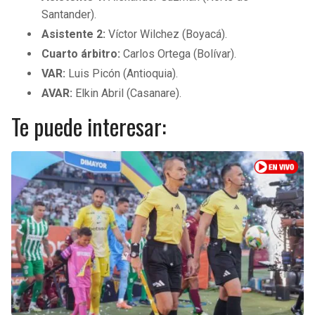
Santander).
Asistente 2:
Víctor Wilchez (Boyacá).
Cuarto árbitro:
Carlos Ortega (Bolívar).
VAR:
Luis Picón (Antioquia).
AVAR:
Elkin Abril (Casanare).
Te puede interesar: