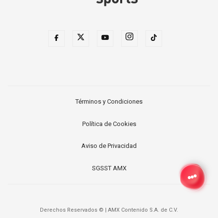
Términos y Condiciones
Política de Cookies
Aviso de Privacidad
SGSST AMX
Derechos Reservados ©
|
AMX Contenido S.A. de C.V.