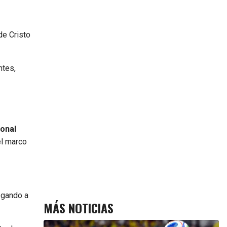
e
de Cristo
ntes,
ional
el marco
egando a
MÁS NOTICIAS