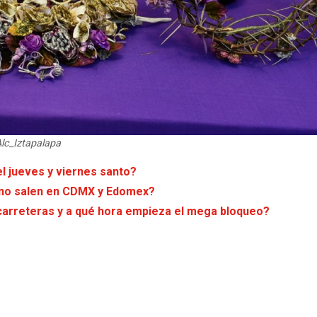
Alc_Iztapalapa
l jueves y viernes santo?
s no salen en CDMX y Edomex?
é carreteras y a qué hora empieza el mega bloqueo?