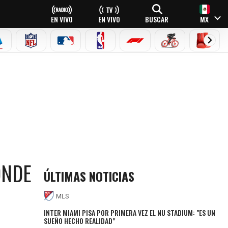
EN VIVO
EN VIVO
BUSCAR
MX
EAGUE
ERIE A
NFL
MLB
NBA
FÓRMULA 1
CICLISMO
BOXEO
RIAL?
ÓNDE
ÚLTIMAS NOTICIAS
MLS
INTER MIAMI PISA POR PRIMERA VEZ EL NU STADIUM: "ES UN
SUEÑO HECHO REALIDAD"