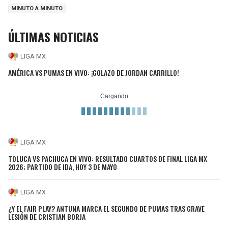
MINUTO A MINUTO
ÚLTIMAS NOTICIAS
LIGA MX
AMÉRICA VS PUMAS EN VIVO: ¡GOLAZO DE JORDAN CARRILLO!
LIGA MX
TOLUCA VS PACHUCA EN VIVO: RESULTADO CUARTOS DE FINAL LIGA MX
2026; PARTIDO DE IDA, HOY 3 DE MAYO
LIGA MX
¿Y EL FAIR PLAY? ANTUNA MARCA EL SEGUNDO DE PUMAS TRAS GRAVE
LESIÓN DE CRISTIAN BORJA