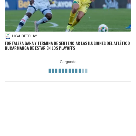
LIGA BETPLAY
FORTALEZA GANA Y TERMINA DE SENTENCIAR LAS ILUSIONES DEL ATLÉTICO
BUCARMANGA DE ESTAR EN LOS PLAYOFFS