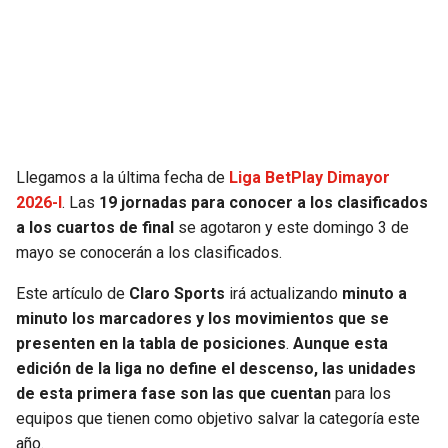
SEAHAWKS
PELICANS
BEARS
SPURS
LIONS
NUGGETS
Llegamos a la última fecha de
Liga BetPlay Dimayor
PACKERS
TIMBERWOLVES
2026-I
. Las
19 jornadas para conocer a los clasificados
a los cuartos de final
se agotaron y este domingo 3 de
VIKINGS
THUNDER
mayo se conocerán a los clasificados.
Este artículo de
Claro Sports
irá actualizando
minuto a
FALCONS
TRAIL BLAZERS
minuto los marcadores y los movimientos que se
presenten en la tabla de posiciones
.
Aunque esta
PANTHERS
JAZZ
edición de la liga no define el descenso, las unidades
de esta primera fase son las que cuentan
para los
SAINTS
equipos que tienen como objetivo salvar la categoría este
año.