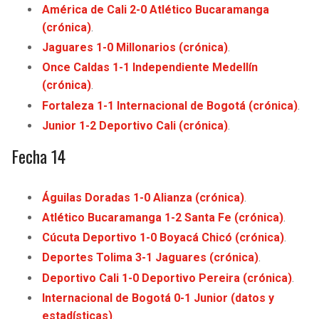
América de Cali 2-0 Atlético Bucaramanga
(crónica)
.
Jaguares 1-0 Millonarios (crónica)
.
Once Caldas 1-1 Independiente Medellín
(crónica)
.
Fortaleza 1-1 Internacional de Bogotá (crónica)
.
Junior 1-2 Deportivo Cali (crónica)
.
Fecha 14
Águilas Doradas 1-0 Alianza (crónica)
.
Atlético Bucaramanga 1-2 Santa Fe (crónica)
.
Cúcuta Deportivo 1-0 Boyacá Chicó (crónica)
.
Deportes Tolima 3-1 Jaguares (crónica)
.
Deportivo Cali 1-0 Deportivo Pereira (crónica)
.
Internacional de Bogotá 0-1 Junior (datos y
estadísticas)
.