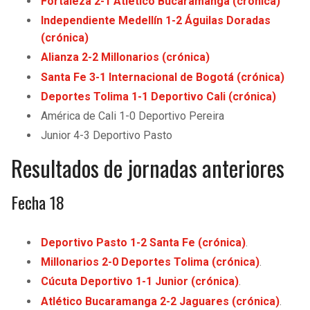
Fortaleza 2-1 Atlético Bucaramanga (crónica)
Independiente Medellín 1-2 Águilas Doradas
(crónica)
Alianza 2-2 Millonarios (crónica)
Santa Fe 3-1 Internacional de Bogotá (crónica)
Deportes Tolima 1-1 Deportivo Cali (crónica)
América de Cali 1-0 Deportivo Pereira
Junior 4-3 Deportivo Pasto
Resultados de jornadas anteriores
Fecha 18
Deportivo Pasto 1-2 Santa Fe (crónica)
.
Millonarios 2-0 Deportes Tolima (crónica)
.
Cúcuta Deportivo 1-1 Junior (crónica)
.
Atlético Bucaramanga 2-2 Jaguares (crónica)
.