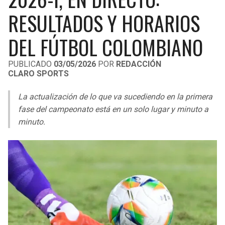
LIGA DE EXPANSIÓN MX
UEFA EUROPA LEAGUE
RESULTADOS Y HORARIOS
RAIDERS
CAVALIERS
LEAGUES CUP
UEFA CONFERENCE LEAGUE
DEL FÚTBOL COLOMBIANO
MLS
CHARGERS
PISTONS
PUBLICADO
03/05/2026
POR
REDACCIÓN
CLARO SPORTS
COPA LIBERTADORES
RAVENS
PACERS
La actualización de lo que va sucediendo en la primera
COPA SUDAMERICANA
BENGALS
BUCKS
fase del campeonato está en un solo lugar y minuto a
LIGA BETPLAY
minuto.
BROWNS
HAWKS
OTRAS LIGAS
STEELERS
HORNETS
TEXANS
HEAT
COLTS
MAGIC