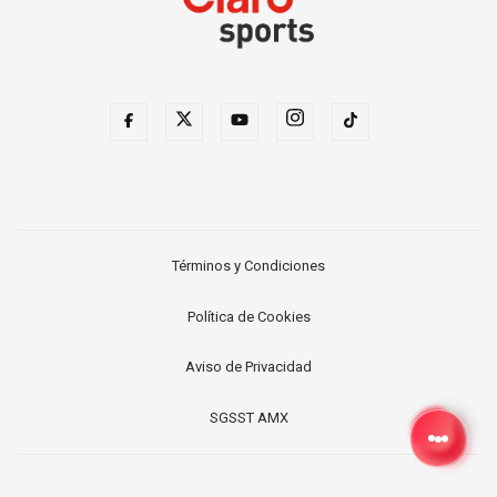
Términos y Condiciones
Política de Cookies
Aviso de Privacidad
SGSST AMX