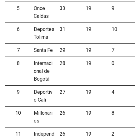
5
Once
33
19
9
Caldas
6
Deportes
31
19
10
Tolima
7
Santa Fe
29
19
7
8
Internaci
28
19
0
onal de
Bogotá
9
Deportiv
27
19
4
o Cali
10
Millonari
26
19
8
os
11
Independ
26
19
2