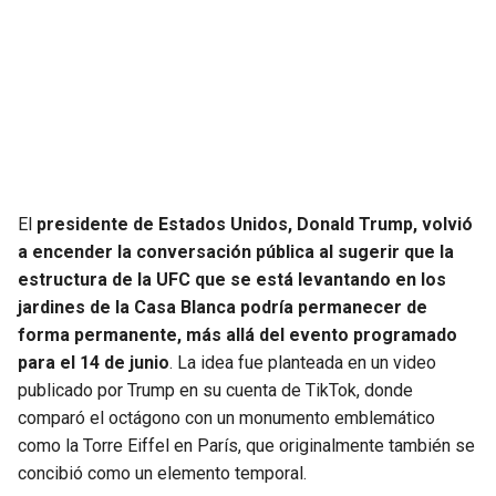
SEAHAWKS
PELICANS
BEARS
SPURS
LIONS
NUGGETS
PACKERS
TIMBERWOLVES
El
presidente de Estados Unidos, Donald Trump, volvió
a encender la conversación pública al sugerir que la
VIKINGS
THUNDER
estructura de la UFC que se está levantando en los
jardines de la Casa Blanca podría permanecer de
FALCONS
TRAIL BLAZERS
forma permanente, más allá del evento programado
para el 14 de junio
. La idea fue planteada en un video
PANTHERS
JAZZ
publicado por Trump en su cuenta de TikTok, donde
comparó el octágono con un monumento emblemático
como la Torre Eiffel en París, que originalmente también se
SAINTS
concibió como un elemento temporal.