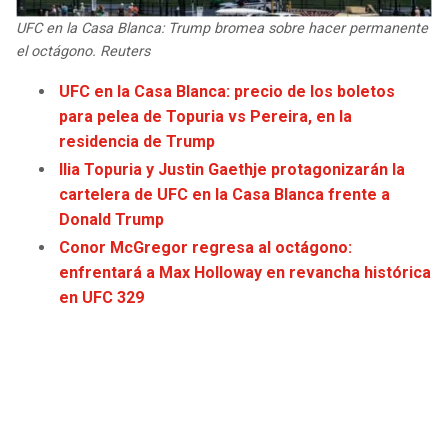
JAGUARS
WIZARDS
UFC en la Casa Blanca: Trump bromea sobre hacer permanente
el octágono. Reuters
TITANS
WARRIORS
UFC en la Casa Blanca: precio de los boletos
para pelea de Topuria vs Pereira, en la
COWBOYS
CLIPPERS
residencia de Trump
Ilia Topuria y Justin Gaethje protagonizarán la
GIANTS
LAKERS
cartelera de UFC en la Casa Blanca frente a
Donald Trump
EAGLES
SUNS
Conor McGregor regresa al octágono:
enfrentará a Max Holloway en revancha histórica
COMMANDERS
KINGS
en UFC 329
CARDINALS
MAVERICKS
RAMS
ROCKETS
49ERS
GRIZZLIES