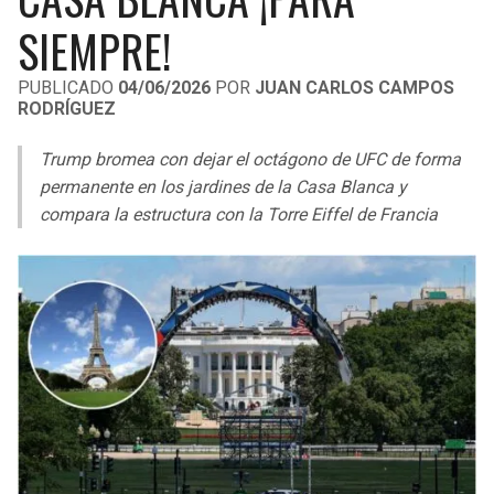
LIGA DE EXPANSIÓN MX
UEFA EUROPA LEAGUE
SIEMPRE!
RAIDERS
CAVALIERS
LEAGUES CUP
UEFA CONFERENCE LEAGUE
PUBLICADO
04/06/2026
POR
JUAN CARLOS CAMPOS
RODRÍGUEZ
MLS
CHARGERS
PISTONS
Trump bromea con dejar el octágono de UFC de forma
COPA LIBERTADORES
RAVENS
PACERS
permanente en los jardines de la Casa Blanca y
COPA SUDAMERICANA
compara la estructura con la Torre Eiffel de Francia
BENGALS
BUCKS
LIGA BETPLAY
BROWNS
HAWKS
OTRAS LIGAS
STEELERS
HORNETS
TEXANS
HEAT
COLTS
MAGIC