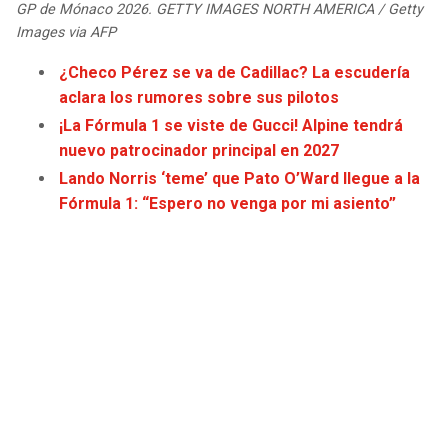
GP de Mónaco 2026. GETTY IMAGES NORTH AMERICA / Getty
JAGUARS
WIZARDS
Images via AFP
TITANS
WARRIORS
¿Checo Pérez se va de Cadillac? La escudería
aclara los rumores sobre sus pilotos
COWBOYS
CLIPPERS
¡La Fórmula 1 se viste de Gucci! Alpine tendrá
nuevo patrocinador principal en 2027
GIANTS
LAKERS
Lando Norris ‘teme’ que Pato O’Ward llegue a la
Fórmula 1: “Espero no venga por mi asiento”
EAGLES
SUNS
COMMANDERS
KINGS
CARDINALS
MAVERICKS
RAMS
ROCKETS
49ERS
GRIZZLIES