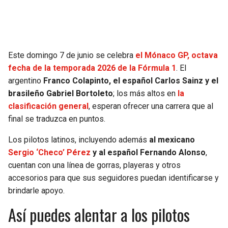
SEAHAWKS
PELICANS
BEARS
SPURS
Este domingo 7 de junio se celebra
el Mónaco GP, octava
fecha de la temporada 2026 de la
Fórmula 1
. El
LIONS
NUGGETS
argentino
Franco Colapinto, el español Carlos Sainz y el
brasileño Gabriel Bortoleto
; los más altos en
la
PACKERS
TIMBERWOLVES
clasificación general
, esperan ofrecer una carrera que al
final se traduzca en puntos.
VIKINGS
THUNDER
Los pilotos latinos, incluyendo además
al mexicano
FALCONS
TRAIL BLAZERS
Sergio ‘Checo’ Pérez
y al español Fernando Alonso
,
cuentan con una línea de gorras, playeras y otros
accesorios para que sus seguidores puedan identificarse y
PANTHERS
JAZZ
brindarle apoyo.
SAINTS
Así puedes alentar a los pilotos