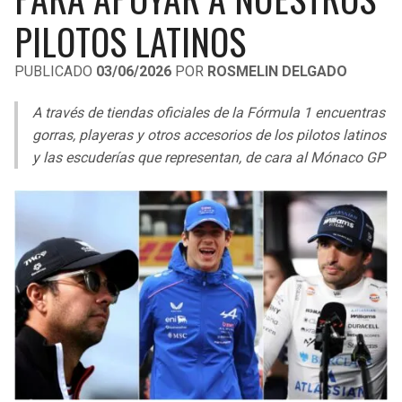
LIGA DE EXPANSIÓN MX
UEFA EUROPA LEAGUE
PILOTOS LATINOS
RAIDERS
CAVALIERS
LEAGUES CUP
UEFA CONFERENCE LEAGUE
PUBLICADO
03/06/2026
POR
ROSMELIN DELGADO
MLS
CHARGERS
PISTONS
A través de tiendas oficiales de la Fórmula 1 encuentras
COPA LIBERTADORES
gorras, playeras y otros accesorios de los pilotos latinos
RAVENS
PACERS
y las escuderías que representan, de cara al Mónaco GP
COPA SUDAMERICANA
BENGALS
BUCKS
LIGA BETPLAY
BROWNS
HAWKS
OTRAS LIGAS
STEELERS
HORNETS
TEXANS
HEAT
COLTS
MAGIC