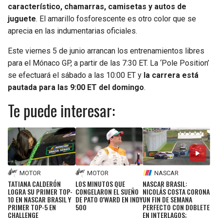
característico, chamarras, camisetas y autos de
juguete
. El amarillo fosforescente es otro color que se
aprecia en las indumentarias oficiales.
Este viernes 5 de junio arrancan los entrenamientos libres
para el Mónaco GP, a partir de las 7:30 ET. La ‘Pole Position’
se efectuará el sábado a las 10:00 ET y
la carrera está
pautada para las 9:00 ET del domingo
.
Te puede interesar:
MOTOR
MOTOR
NASCAR
TATIANA CALDERÓN
LOS MINUTOS QUE
NASCAR BRASIL:
LOGRA SU PRIMER TOP-
CONGELARON EL SUEÑO
NICOLÁS COSTA CORONA
10 EN NASCAR BRASIL Y
DE PATO O'WARD EN INDY
UN FIN DE SEMANA
PRIMER TOP-5 EN
500
PERFECTO CON DOBLETE
CHALLENGE
EN INTERLAGOS;