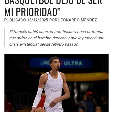
LIGA DE EXPANSIÓN MX
UEFA EUROPA LEAGUE
MI PRIORIDAD”
RAIDERS
CAVALIERS
LEAGUES CUP
UEFA CONFERENCE LEAGUE
PUBLICADO
13/12/2025
POR
LEONARDO MÉNDEZ
MLS
CHARGERS
PISTONS
El francés habló sobre la trombosis venosa profunda
COPA LIBERTADORES
que sufrió en el hombro derecho y que le provocó una
RAVENS
PACERS
crisis existencial desde febrero pasado
COPA SUDAMERICANA
BENGALS
BUCKS
LIGA BETPLAY
BROWNS
HAWKS
OTRAS LIGAS
STEELERS
HORNETS
TEXANS
HEAT
COLTS
MAGIC