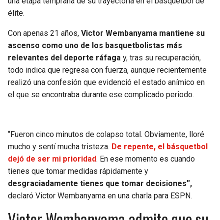
una etapa temprana de su trayectoria en el básquetbol de
BUCCANEERS
élite.
Con apenas 21 años,
Victor Wembanyama mantiene su
ascenso como uno de los basquetbolistas más
relevantes del deporte ráfaga
y, tras su recuperación,
todo indica que regresa con fuerza, aunque recientemente
realizó una confesión que evidenció el estado anímico en
el que se encontraba durante ese complicado periodo.
“Fueron cinco minutos de colapso total. Obviamente, lloré
mucho y sentí mucha tristeza.
De repente, el básquetbol
dejó de ser mi prioridad
. En ese momento es cuando
tienes que tomar medidas rápidamente y
desgraciadamente tienes que tomar decisiones”,
declaró Victor Wembanyama en una charla para ESPN.
Victor Wembanyama admite que su