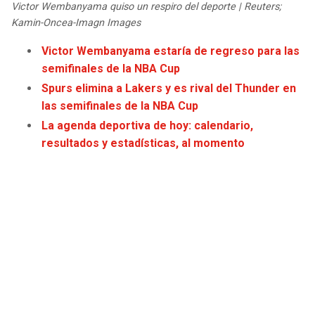
Victor Wembanyama quiso un respiro del deporte | Reuters;
JAGUARS
WIZARDS
Kamin-Oncea-Imagn Images
TITANS
WARRIORS
Victor Wembanyama estaría de regreso para las
semifinales de la NBA Cup
COWBOYS
CLIPPERS
Spurs elimina a Lakers y es rival del Thunder en
las semifinales de la NBA Cup
GIANTS
LAKERS
La agenda deportiva de hoy: calendario,
resultados y estadísticas, al momento
EAGLES
SUNS
COMMANDERS
KINGS
CARDINALS
MAVERICKS
RAMS
ROCKETS
49ERS
GRIZZLIES