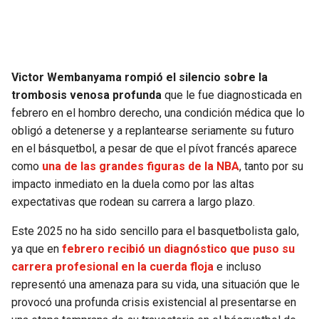
SEAHAWKS
PELICANS
BEARS
SPURS
Victor Wembanyama rompió el silencio sobre la
trombosis venosa profunda
que le fue diagnosticada en
LIONS
NUGGETS
febrero en el hombro derecho, una condición médica que lo
obligó a detenerse y a replantearse seriamente su futuro
PACKERS
TIMBERWOLVES
en el básquetbol, a pesar de que el pívot francés aparece
como
una de las grandes figuras de la NBA
, tanto por su
VIKINGS
THUNDER
impacto inmediato en la duela como por las altas
expectativas que rodean su carrera a largo plazo.
FALCONS
TRAIL BLAZERS
Este 2025 no ha sido sencillo para el basquetbolista galo,
ya que en
febrero recibió un diagnóstico que puso su
PANTHERS
JAZZ
carrera profesional en la cuerda floja
e incluso
representó una amenaza para su vida, una situación que le
SAINTS
provocó una profunda crisis existencial al presentarse en