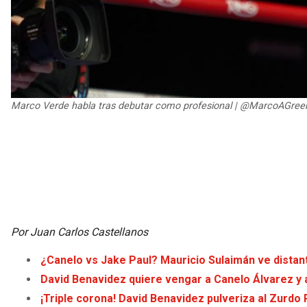
Marco Verde habla tras debutar como profesional | @MarcoAGree
Por Juan Carlos Castellanos
¿Canelo vs Jake Paul? Mauricio Sulaimán ve distant
David Benavidez quiere vengar a Canelo Álvarez y 
¡Triple corona! David Benavidez pulveriza al Zurdo