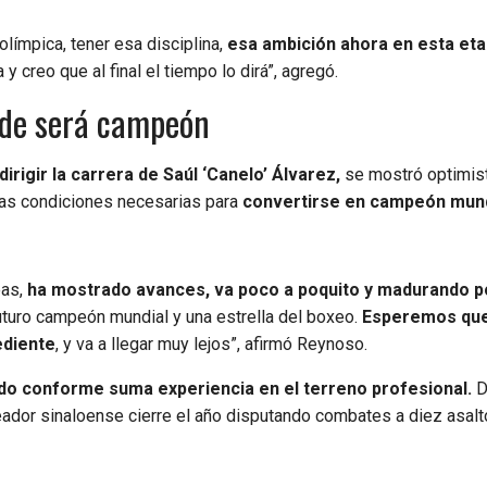
mpica, tener esa disciplina,
esa ambición ahora en esta et
 creo que al final el tiempo lo dirá”, agregó.
rde será campeón
rigir la carrera de Saúl ‘Canelo’ Álvarez,
se mostró optimis
las condiciones necesarias para
convertirse en campeón mund
eas,
ha mostrado avances, va poco a poquito y madurando p
turo campeón mundial y una estrella del boxeo.
Esperemos qu
ediente
, y va a llegar muy lejos”, afirmó Reynoso.
do conforme suma experiencia en el terreno profesional.
D
eador sinaloense cierre el año disputando combates a diez asalt