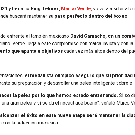
2024 y becario Ring Telmex,
Marco Verde
,
volverá a subir al cu
 donde buscará mantener su
paso perfecto dentro del boxeo
ndo enfrente al también mexicano
David Camacho, en un comb
iano. Verde llega a este compromiso con marca invicta y con la 
ento que apunta a objetivos
cada vez más altos dentro del pu
sentaciones,
el medallista olímpico aseguró que su prioridad 
rante su preparación y desarrollar una pelea inteligente sobre el 
hacer la pelea por lo que hemos estado entrenando.
Si se da
r una gran pelea y si se da el nocaut qué bueno”, señaló Marco V
 alcanzar el éxito en esta nueva etapa será mantener la dis
a con la selección mexicana.