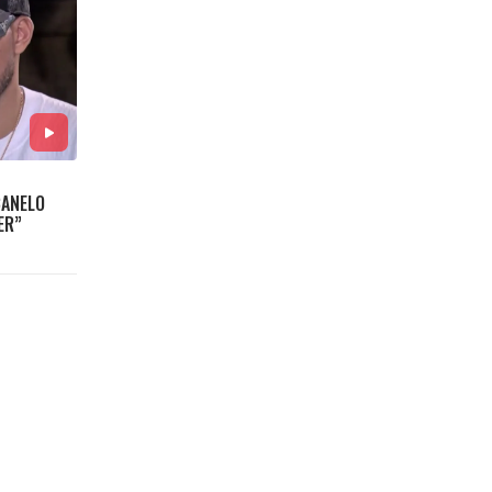
CANELO
ER”