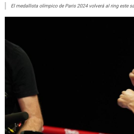
El medallista olímpico de Paris 2024 volverá al ring este 