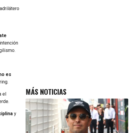
adrilátero
ate
intención
gilismo.
no es
ring.
MÁS NOTICIAS
 el
erde.
ciplina
y