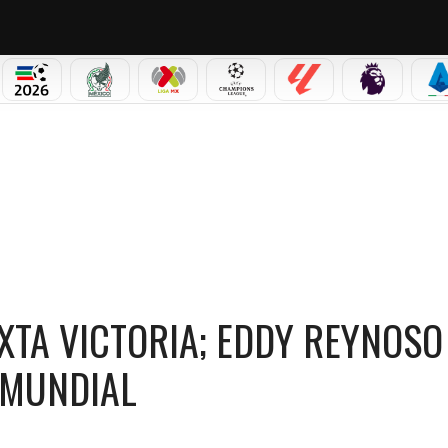
PICOS
MUNDIAL 2026
SELECCIÓN MEXICANA
LIGA MX
CHAMPIONS LEAGUE
LALIGA
PREMIER L
S
O LO VE COMO FUTURO CAMPEÓN MUNDIAL
XTA VICTORIA; EDDY REYNOSO
 MUNDIAL