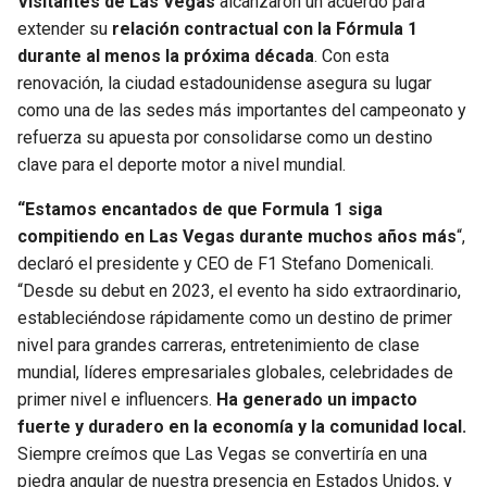
Visitantes de Las Vegas
alcanzaron un acuerdo para
BUCCANEERS
extender su
relación contractual con la Fórmula 1
durante al menos la próxima década
. Con esta
renovación, la ciudad estadounidense asegura su lugar
como una de las sedes más importantes del campeonato y
refuerza su apuesta por consolidarse como un destino
clave para el deporte motor a nivel mundial.
“Estamos encantados de que Formula 1 siga
compitiendo en Las Vegas durante muchos años más
“,
declaró el presidente y CEO de F1 Stefano Domenicali.
“Desde su debut en 2023, el evento ha sido extraordinario,
estableciéndose rápidamente como un destino de primer
nivel para grandes carreras, entretenimiento de clase
mundial, líderes empresariales globales, celebridades de
primer nivel e influencers.
Ha generado un impacto
fuerte y duradero en la economía y la comunidad local.
Siempre creímos que Las Vegas se convertiría en una
piedra angular de nuestra presencia en Estados Unidos, y