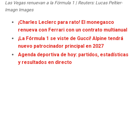
Las Vegas renuevan a la Fórmula 1 | Reuters: Lucas Peltier-
JAGUARS
WIZARDS
Imagn Images
TITANS
WARRIORS
¡Charles Leclerc para rato! El monegasco
renueva con Ferrari con un contrato multianual
COWBOYS
CLIPPERS
¡La Fórmula 1 se viste de Gucci! Alpine tendrá
nuevo patrocinador principal en 2027
GIANTS
LAKERS
Agenda deportiva de hoy: partidos, estadísticas
y resultados en directo
EAGLES
SUNS
COMMANDERS
KINGS
CARDINALS
MAVERICKS
RAMS
ROCKETS
49ERS
GRIZZLIES