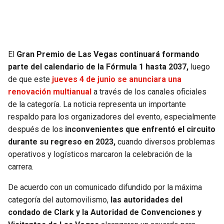
SEAHAWKS
PELICANS
BEARS
SPURS
El
Gran Premio de Las Vegas continuará formando
parte del calendario de la Fórmula 1 hasta 2037,
luego
LIONS
NUGGETS
de que este
jueves 4 de junio se anunciara una
renovación multianual
a través de los canales oficiales
PACKERS
TIMBERWOLVES
de la categoría. La noticia representa un importante
respaldo para los organizadores del evento, especialmente
VIKINGS
THUNDER
después de los
inconvenientes que enfrentó el circuito
durante su regreso en 2023,
cuando diversos problemas
FALCONS
TRAIL BLAZERS
operativos y logísticos marcaron la celebración de la
carrera.
PANTHERS
JAZZ
De acuerdo con un comunicado difundido por la máxima
categoría del automovilismo,
las autoridades del
SAINTS
condado de Clark y la Autoridad de Convenciones y