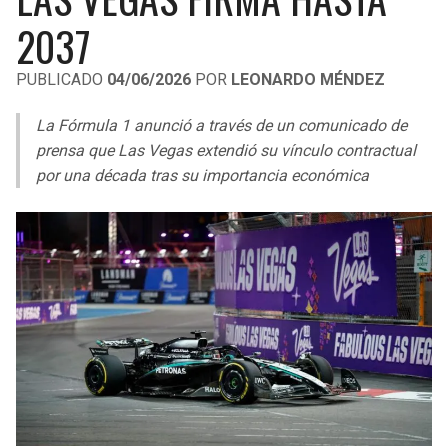
LIGA DE EXPANSIÓN MX
UEFA EUROPA LEAGUE
2037
RAIDERS
CAVALIERS
LEAGUES CUP
UEFA CONFERENCE LEAGUE
PUBLICADO
04/06/2026
POR
LEONARDO MÉNDEZ
MLS
CHARGERS
PISTONS
La Fórmula 1 anunció a través de un comunicado de
COPA LIBERTADORES
prensa que Las Vegas extendió su vínculo contractual
RAVENS
PACERS
por una década tras su importancia económica
COPA SUDAMERICANA
BENGALS
BUCKS
LIGA BETPLAY
BROWNS
HAWKS
OTRAS LIGAS
STEELERS
HORNETS
TEXANS
HEAT
COLTS
MAGIC