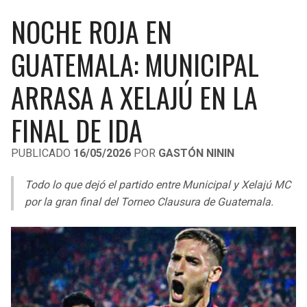
LIGA DE EXPANSIÓN MX
UEFA EUROPA LEAGUE
NOCHE ROJA EN
RAIDERS
CAVALIERS
LEAGUES CUP
UEFA CONFERENCE LEAGUE
GUATEMALA: MUNICIPAL
MLS
CHARGERS
PISTONS
ARRASA A XELAJÚ EN LA
COPA LIBERTADORES
RAVENS
PACERS
FINAL DE IDA
COPA SUDAMERICANA
BENGALS
BUCKS
PUBLICADO
16/05/2026
POR
GASTÓN NININ
LIGA BETPLAY
BROWNS
HAWKS
Todo lo que dejó el partido entre Municipal y Xelajú MC
OTRAS LIGAS
por la gran final del Torneo Clausura de Guatemala.
STEELERS
HORNETS
TEXANS
HEAT
COLTS
MAGIC