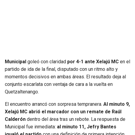
SEAHAWKS
PELICANS
BEARS
SPURS
LIONS
NUGGETS
PACKERS
TIMBERWOLVES
Municipal
goleó con claridad
por 4-1 ante Xelajú MC
en el
partido de ida de la final, disputado con un ritmo alto y
VIKINGS
THUNDER
momentos decisivos en ambas áreas. El resultado deja al
conjunto escarlata con ventaja de cara a la vuelta en
FALCONS
TRAIL BLAZERS
Quetzaltenango.
El encuentro arrancó con sorpresa tempranera.
Al minuto 9,
PANTHERS
JAZZ
Xelajú MC abrió el marcador con un remate de Raúl
Calderón
dentro del área tras un rebote. La respuesta de
SAINTS
Municipal fue inmediata:
al minuto 11, Jefry Bantes
igualó el partido
con una definición de primera intención