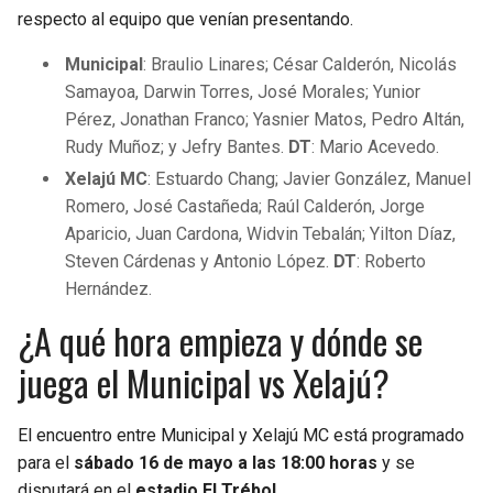
respecto al equipo que venían presentando.
Municipal
: Braulio Linares; César Calderón, Nicolás
Samayoa, Darwin Torres, José Morales; Yunior
Pérez, Jonathan Franco; Yasnier Matos, Pedro Altán,
Rudy Muñoz; y Jefry Bantes.
DT
: Mario Acevedo.
Xelajú MC
: Estuardo Chang; Javier González, Manuel
Romero, José Castañeda; Raúl Calderón, Jorge
Aparicio, Juan Cardona, Widvin Tebalán; Yilton Díaz,
Steven Cárdenas y Antonio López.
DT
: Roberto
Hernández.
¿A qué hora empieza y dónde se
juega el Municipal vs Xelajú?
El encuentro entre Municipal y Xelajú MC está programado
para el
sábado 16 de mayo a las 18:00 horas
y se
disputará en el
estadio El Trébol
.