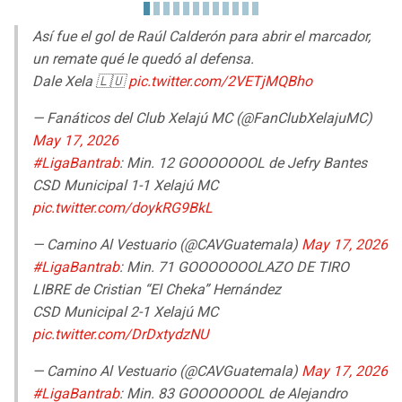
Así fue el gol de Raúl Calderón para abrir el marcador,
un remate qué le quedó al defensa.
Dale Xela 🇱🇺
pic.twitter.com/2VETjMQBho
— Fanáticos del Club Xelajú MC (@FanClubXelajuMC)
May 17, 2026
#LigaBantrab
: Min. 12 GOOOOOOOL de Jefry Bantes
CSD Municipal 1-1 Xelajú MC
pic.twitter.com/doykRG9BkL
— Camino Al Vestuario (@CAVGuatemala)
May 17, 2026
#LigaBantrab
: Min. 71 GOOOOOOOLAZO DE TIRO
LIBRE de Cristian “El Cheka” Hernández
CSD Municipal 2-1 Xelajú MC
pic.twitter.com/DrDxtydzNU
— Camino Al Vestuario (@CAVGuatemala)
May 17, 2026
#LigaBantrab
: Min. 83 GOOOOOOOL de Alejandro