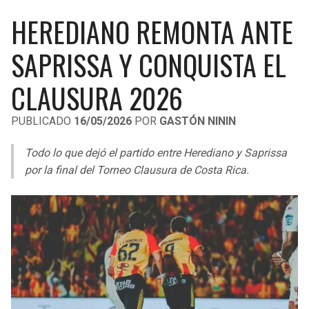
LIGA DE EXPANSIÓN MX
UEFA EUROPA LEAGUE
HEREDIANO REMONTA ANTE
RAIDERS
CAVALIERS
LEAGUES CUP
UEFA CONFERENCE LEAGUE
SAPRISSA Y CONQUISTA EL
MLS
CHARGERS
PISTONS
CLAUSURA 2026
COPA LIBERTADORES
RAVENS
PACERS
PUBLICADO
16/05/2026
POR
GASTÓN NININ
COPA SUDAMERICANA
BENGALS
BUCKS
Todo lo que dejó el partido entre Herediano y Saprissa
LIGA BETPLAY
por la final del Torneo Clausura de Costa Rica.
BROWNS
HAWKS
OTRAS LIGAS
STEELERS
HORNETS
TEXANS
HEAT
COLTS
MAGIC