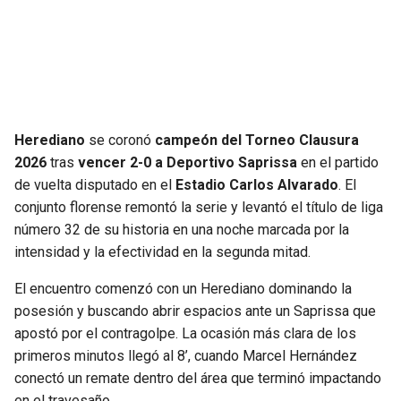
SEAHAWKS
PELICANS
BEARS
SPURS
LIONS
NUGGETS
Herediano
se coronó
campeón del Torneo Clausura
2026
tras
vencer 2-0 a Deportivo Saprissa
en el partido
PACKERS
TIMBERWOLVES
de vuelta disputado en el
Estadio Carlos Alvarado
. El
conjunto florense remontó la serie y levantó el título de liga
VIKINGS
THUNDER
número 32 de su historia en una noche marcada por la
intensidad y la efectividad en la segunda mitad.
FALCONS
TRAIL BLAZERS
El encuentro comenzó con un Herediano dominando la
posesión y buscando abrir espacios ante un Saprissa que
PANTHERS
JAZZ
apostó por el contragolpe. La ocasión más clara de los
primeros minutos llegó al 8’, cuando Marcel Hernández
SAINTS
conectó un remate dentro del área que terminó impactando
en el travesaño.