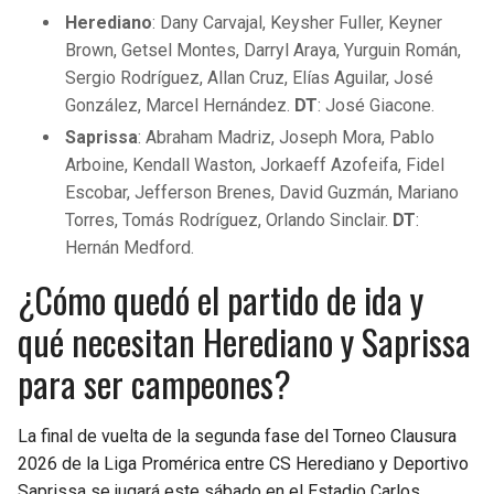
Herediano
: Dany Carvajal, Keysher Fuller, Keyner
Brown, Getsel Montes, Darryl Araya, Yurguin Román,
Sergio Rodríguez, Allan Cruz, Elías Aguilar, José
González, Marcel Hernández.
DT
: José Giacone.
Saprissa
: Abraham Madriz, Joseph Mora, Pablo
Arboine, Kendall Waston, Jorkaeff Azofeifa, Fidel
Escobar, Jefferson Brenes, David Guzmán, Mariano
Torres, Tomás Rodríguez, Orlando Sinclair.
DT
:
Hernán Medford.
¿Cómo quedó el partido de ida y
qué necesitan Herediano y Saprissa
para ser campeones?
La final de vuelta de la segunda fase del Torneo Clausura
2026 de la Liga Promérica entre CS Herediano y Deportivo
Saprissa se jugará este sábado en el Estadio Carlos