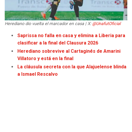
JAGUARS
WIZARDS
TITANS
WARRIORS
Herediano dio vuelta el marcador en casa | X:
@UnafutOficial
Saprissa no falla en casa y elimina a Liberia para
COWBOYS
CLIPPERS
clasificar a la final del Clausura 2026
Herediano sobrevive al Cartaginés de Amarini
GIANTS
LAKERS
Villatoro y está en la final
La cláusula secreta con la que Alajuelense blinda
EAGLES
SUNS
a Ismael Rescalvo
COMMANDERS
KINGS
CARDINALS
MAVERICKS
RAMS
ROCKETS
49ERS
GRIZZLIES