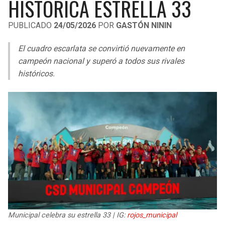
HISTÓRICA ESTRELLA 33
LIGA DE EXPANSIÓN MX
UEFA EUROPA LEAGUE
PUBLICADO
24/05/2026
POR
GASTÓN NININ
RAIDERS
CAVALIERS
LEAGUES CUP
UEFA CONFERENCE LEAGUE
El cuadro escarlata se convirtió nuevamente en
MLS
CHARGERS
PISTONS
campeón nacional y superó a todos sus rivales
históricos.
COPA LIBERTADORES
RAVENS
PACERS
COPA SUDAMERICANA
BENGALS
BUCKS
LIGA BETPLAY
BROWNS
HAWKS
OTRAS LIGAS
STEELERS
HORNETS
TEXANS
HEAT
COLTS
MAGIC
Municipal celebra su estrella 33 | IG:
rojos_municipal