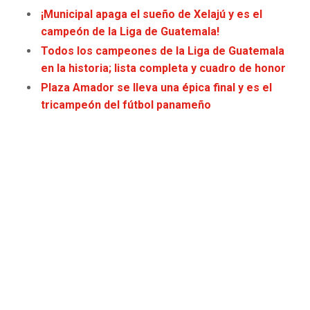
JAGUARS
WIZARDS
¡Municipal apaga el sueño de Xelajú y es el
campeón de la Liga de Guatemala!
TITANS
WARRIORS
Todos los campeones de la Liga de Guatemala
en la historia; lista completa y cuadro de honor
COWBOYS
CLIPPERS
Plaza Amador se lleva una épica final y es el
tricampeón del fútbol panameño
GIANTS
LAKERS
EAGLES
SUNS
COMMANDERS
KINGS
CARDINALS
MAVERICKS
RAMS
ROCKETS
49ERS
GRIZZLIES