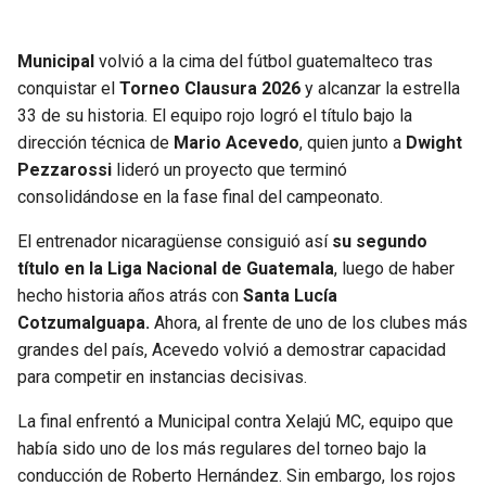
SEAHAWKS
PELICANS
Municipal
volvió a la cima del fútbol guatemalteco tras
conquistar el
Torneo Clausura 2026
y alcanzar la estrella
BEARS
SPURS
33 de su historia. El equipo rojo logró el título bajo la
dirección técnica de
Mario Acevedo
, quien junto a
Dwight
LIONS
NUGGETS
Pezzarossi
lideró un proyecto que terminó
consolidándose en la fase final del campeonato.
PACKERS
TIMBERWOLVES
El entrenador nicaragüense consiguió así
su segundo
VIKINGS
THUNDER
título en la Liga Nacional de Guatemala
, luego de haber
hecho historia años atrás con
Santa Lucía
Cotzumalguapa.
Ahora, al frente de uno de los clubes más
FALCONS
TRAIL BLAZERS
grandes del país, Acevedo volvió a demostrar capacidad
para competir en instancias decisivas.
PANTHERS
JAZZ
La final enfrentó a Municipal contra Xelajú MC, equipo que
SAINTS
había sido uno de los más regulares del torneo bajo la
conducción de Roberto Hernández. Sin embargo, los rojos