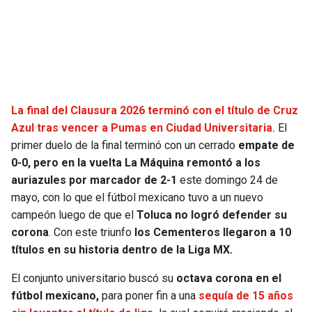
SEAHAWKS
PELICANS
BEARS
SPURS
LIONS
NUGGETS
La final del Clausura 2026 terminó con el título de Cruz
Azul tras vencer a Pumas en Ciudad Universitaria.
El
PACKERS
TIMBERWOLVES
primer duelo de la final terminó con un cerrado
empate de
0-0, pero en la vuelta La Máquina remontó a los
VIKINGS
THUNDER
auriazules por marcador de 2-1
este domingo 24 de
mayo, con lo que el fútbol mexicano tuvo a un nuevo
FALCONS
TRAIL BLAZERS
campeón luego de que el
Toluca no logró defender su
corona
. Con este triunfo
los Cementeros llegaron a 10
PANTHERS
JAZZ
títulos en su historia dentro de la Liga MX.
El conjunto universitario buscó su
octava corona en el
SAINTS
fútbol mexicano,
para poner fin a una
sequía de 15 años