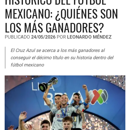
LIGA DE EXPANSIÓN MX
UEFA EUROPA LEAGUE
MEXICANO: ¿QUIÉNES SON
RAIDERS
CAVALIERS
LEAGUES CUP
UEFA CONFERENCE LEAGUE
LOS MÁS GANADORES?
MLS
CHARGERS
PISTONS
PUBLICADO
24/05/2026
POR
LEONARDO MÉNDEZ
COPA LIBERTADORES
RAVENS
PACERS
El Cruz Azul se acerca a los más ganadores al
COPA SUDAMERICANA
conseguir el décimo título en su historia dentro del
BENGALS
BUCKS
fútbol mexicano
LIGA BETPLAY
BROWNS
HAWKS
OTRAS LIGAS
STEELERS
HORNETS
TEXANS
HEAT
COLTS
MAGIC