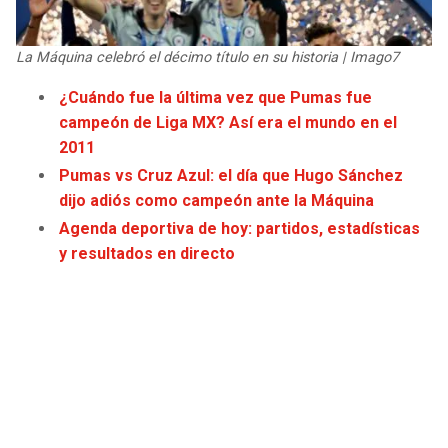
JAGUARS
WIZARDS
La Máquina celebró el décimo título en su historia | Imago7
TITANS
WARRIORS
¿Cuándo fue la última vez que Pumas fue
campeón de Liga MX? Así era el mundo en el
COWBOYS
CLIPPERS
2011
GIANTS
LAKERS
Pumas vs Cruz Azul: el día que Hugo Sánchez
dijo adiós como campeón ante la Máquina
EAGLES
SUNS
Agenda deportiva de hoy: partidos, estadísticas
y resultados en directo
COMMANDERS
KINGS
CARDINALS
MAVERICKS
RAMS
ROCKETS
49ERS
GRIZZLIES