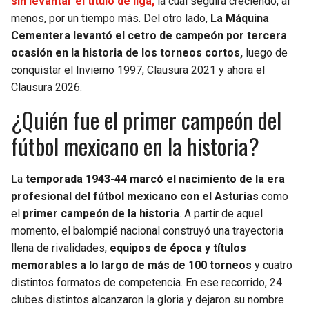
sin levantar el título de liga,
la cual seguirá creciendo, al
BUCCANEERS
menos, por un tiempo más. Del otro lado,
La Máquina
Cementera levantó el cetro de campeón por tercera
ocasión en la historia de los torneos cortos,
luego de
conquistar el Invierno 1997, Clausura 2021 y ahora el
Clausura 2026.
¿Quién fue el primer campeón del
fútbol mexicano en la historia?
La
temporada 1943-44 marcó el nacimiento de la era
profesional del fútbol mexicano con el Asturias
como
el
primer campeón de la historia
. A partir de aquel
momento, el balompié nacional construyó una trayectoria
llena de rivalidades,
equipos de época y títulos
memorables a lo largo de más de 100 torneos
y cuatro
distintos formatos de competencia. En ese recorrido, 24
clubes distintos alcanzaron la gloria y dejaron su nombre