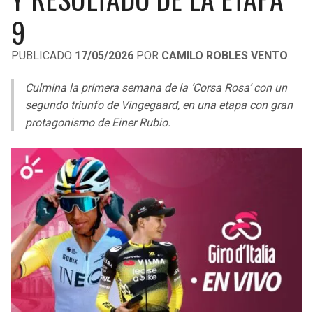
LIGA DE EXPANSIÓN MX
UEFA EUROPA LEAGUE
9
RAIDERS
CAVALIERS
LEAGUES CUP
UEFA CONFERENCE LEAGUE
PUBLICADO
17/05/2026
POR
CAMILO ROBLES VENTO
MLS
CHARGERS
PISTONS
Culmina la primera semana de la ‘Corsa Rosa’ con un
COPA LIBERTADORES
segundo triunfo de Vingegaard, en una etapa con gran
RAVENS
PACERS
protagonismo de Einer Rubio.
COPA SUDAMERICANA
BENGALS
BUCKS
LIGA BETPLAY
BROWNS
HAWKS
OTRAS LIGAS
STEELERS
HORNETS
TEXANS
HEAT
COLTS
MAGIC