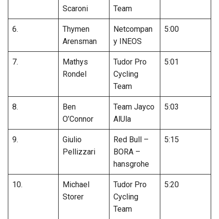
Scaroni
Team
6.
Thymen
Netcompan
5:00
Arensman
y INEOS
7.
Mathys
Tudor Pro
5:01
Rondel
Cycling
Team
8.
Ben
Team Jayco
5:03
O’Connor
AlUla
9.
Giulio
Red Bull –
5:15
Pellizzari
BORA –
hansgrohe
10.
Michael
Tudor Pro
5:20
Storer
Cycling
Team