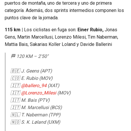
puertos de montaña, uno de tercera y uno de primera
categoría. Además, dos sprints intermedios componen los
puntos clave de la jornada.
115 km |
Los ciclistas en fuga son:
Einer Rubio,
Jonas
Gens, Martin Marcellusi, Lorenzo Milesi, Tim Naberman,
Mattia Bais, Sakarias Koller Loland y Davide Ballerini
🏁 120 KM – 2'50"
🇧🇪 J. Geens (APT)
🇨🇴 E. Rubio (MOV)
🇮🇹
@ballero_94
(XAT)
🇮🇹
@Lorenzo_Milesi
(MOV)
🇮🇹 M. Bais (PTV)
🇮🇹 M. Marcellusi (BCS)
🇳🇱 T. Naberman (TPP)
🇳🇴 S. K. Løland (UXM)