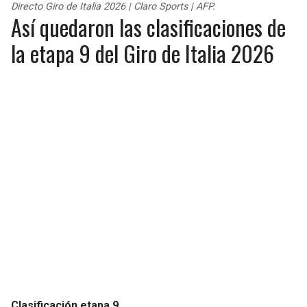
Directo Giro de Italia 2026 | Claro Sports | AFP.
JAGUARS
WIZARDS
Así quedaron las clasificaciones de
la etapa 9 del Giro de Italia 2026
TITANS
WARRIORS
COWBOYS
CLIPPERS
GIANTS
LAKERS
EAGLES
SUNS
COMMANDERS
KINGS
CARDINALS
MAVERICKS
RAMS
ROCKETS
49ERS
GRIZZLIES
Clasificación etapa 9