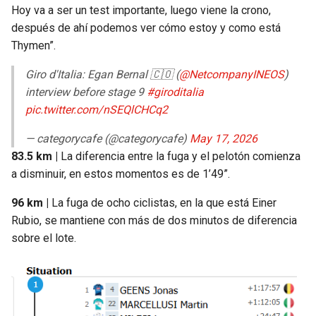
Hoy va a ser un test importante, luego viene la crono,
después de ahí podemos ver cómo estoy y como está
Thymen”.
Giro d'Italia: Egan Bernal 🇨🇴 (
@NetcompanyINEOS
)
interview before stage 9
#giroditalia
pic.twitter.com/nSEQlCHCq2
— categorycafe (@categorycafe)
May 17, 2026
83.5 km |
La diferencia entre la fuga y el pelotón comienza
a disminuir, en estos momentos es de 1’49”.
96 km |
La fuga de ocho ciclistas, en la que está Einer
Rubio, se mantiene con más de dos minutos de diferencia
sobre el lote.