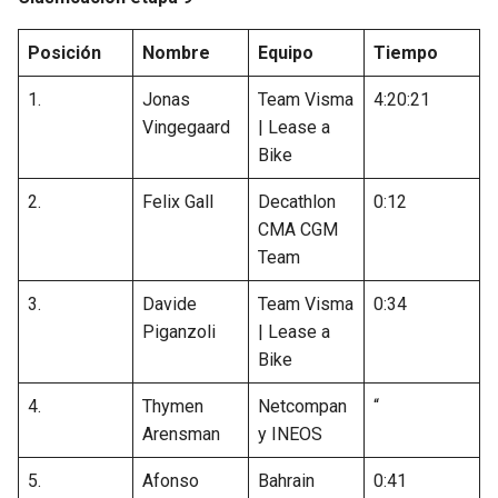
SEAHAWKS
PELICANS
Posición
Nombre
Equipo
Tiempo
1.
Jonas
Team Visma
4:20:21
BEARS
SPURS
Vingegaard
| Lease a
Bike
LIONS
NUGGETS
2.
Felix Gall
Decathlon
0:12
PACKERS
TIMBERWOLVES
CMA CGM
Team
VIKINGS
THUNDER
3.
Davide
Team Visma
0:34
Piganzoli
| Lease a
FALCONS
TRAIL BLAZERS
Bike
PANTHERS
JAZZ
4.
Thymen
Netcompan
“
Arensman
y INEOS
SAINTS
5.
Afonso
Bahrain
0:41