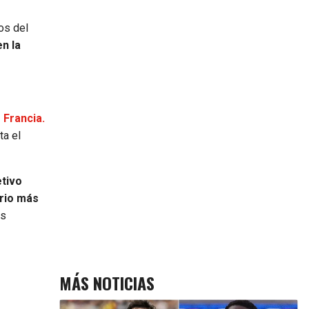
os del
n la
 Francia.
ta el
etivo
ario más
as
MÁS NOTICIAS