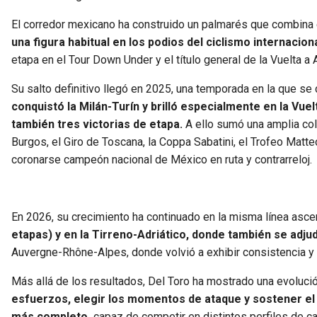
El corredor mexicano ha construido un palmarés que combina e
una figura habitual en los podios del ciclismo internaciona
etapa en el Tour Down Under y el título general de la Vuelta a 
Su salto definitivo llegó en 2025, una temporada en la que s
conquistó la Milán-Turín y brilló especialmente en la Vuelt
también tres victorias de etapa.
A ello sumó una amplia cole
Burgos, el Giro de Toscana, la Coppa Sabatini, el Trofeo Matteo
coronarse campeón nacional de México en ruta y contrarreloj.
En 2026, su crecimiento ha continuado en la misma línea asc
etapas) y en la Tirreno-Adriático, donde también se adjud
Auvergne-Rhône-Alpes, donde volvió a exhibir consistencia y
Más allá de los resultados, Del Toro ha mostrado una evolució
esfuerzos, elegir los momentos de ataque y sostener el 
más completo,
capaz de competir en distintos perfiles de car