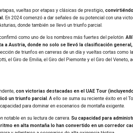
tapas, vueltas por etapas y clásicas de prestigio,
convirtiénd
l.
En 2024 comenzó a dar señales de su potencial con una victo
Asturias, donde también se llevó un triunfo parcial.
e confirmó como uno de los nombres más fuertes del pelotón.
Allí
a a Austria, donde no solo se llevó la clasificación general,
cción de triunfos en carreras de un día y vueltas cortas como la
tti, el Giro de Emilia, el Giro del Piemonte y el Giro del Veneto,
endente,
con victorias destacadas en el UAE Tour (incluyend
icó un triunfo parcial
. A ello se suma su reciente éxito en el T
 capacidad para dominar en escenarios de montaña exigente.
n notable en su lectura de carrera.
Su capacidad para administ
ritmo en alta montaña lo han convertido en un corredor ca
rera y adaptarse a escenarios de alta exigencia táctica.