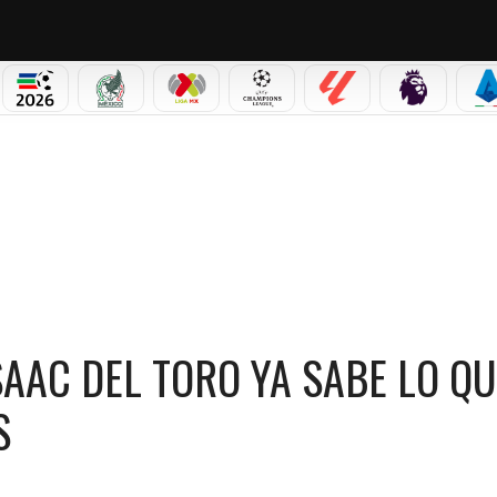
PICOS
MUNDIAL 2026
SELECCIÓN MEXICANA
LIGA MX
CHAMPIONS LEAGUE
LALIGA
PREMIER L
S
LO QUE ES CONQUISTAR SUELO FRANCÉS
SAAC DEL TORO YA SABE LO QU
S