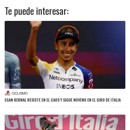
Te puede interesar:
SEAHAWKS
PELICANS
BEARS
SPURS
LIONS
NUGGETS
PACKERS
TIMBERWOLVES
VIKINGS
THUNDER
FALCONS
TRAIL BLAZERS
CICLISMO
EGAN BERNAL RESISTE EN EL CAOS Y SIGUE NOVENO EN EL GIRO DE ITALIA
PANTHERS
JAZZ
SAINTS