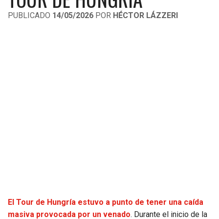
LIGA DE EXPANSIÓN MX
UEFA EUROPA LEAGUE
PUBLICADO
14/05/2026
POR
HÉCTOR LÁZZERI
RAIDERS
CAVALIERS
LEAGUES CUP
UEFA CONFERENCE LEAGUE
MLS
CHARGERS
PISTONS
COPA LIBERTADORES
RAVENS
PACERS
COPA SUDAMERICANA
BENGALS
BUCKS
LIGA BETPLAY
BROWNS
HAWKS
OTRAS LIGAS
STEELERS
HORNETS
TEXANS
HEAT
El Tour de Hungría estuvo a punto de tener una caída
COLTS
MAGIC
masiva provocada por un venado
. Durante el inicio de la