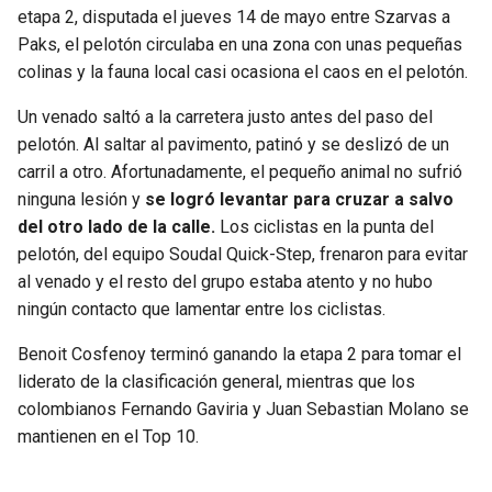
etapa 2, disputada el jueves 14 de mayo entre Szarvas a
JAGUARS
WIZARDS
Paks, el pelotón circulaba en una zona con unas pequeñas
colinas y la fauna local casi ocasiona el caos en el pelotón.
TITANS
WARRIORS
Un venado saltó a la carretera justo antes del paso del
COWBOYS
CLIPPERS
pelotón. Al saltar al pavimento, patinó y se deslizó de un
carril a otro. Afortunadamente, el pequeño animal no sufrió
GIANTS
LAKERS
ninguna lesión y
se logró levantar para cruzar a salvo
del otro lado de la calle.
Los ciclistas en la punta del
EAGLES
SUNS
pelotón, del equipo Soudal Quick-Step, frenaron para evitar
al venado y el resto del grupo estaba atento y no hubo
COMMANDERS
KINGS
ningún contacto que lamentar entre los ciclistas.
Benoit Cosfenoy terminó ganando la etapa 2 para tomar el
CARDINALS
MAVERICKS
liderato de la clasificación general, mientras que los
colombianos Fernando Gaviria y Juan Sebastian Molano se
RAMS
ROCKETS
mantienen en el Top 10.
49ERS
GRIZZLIES