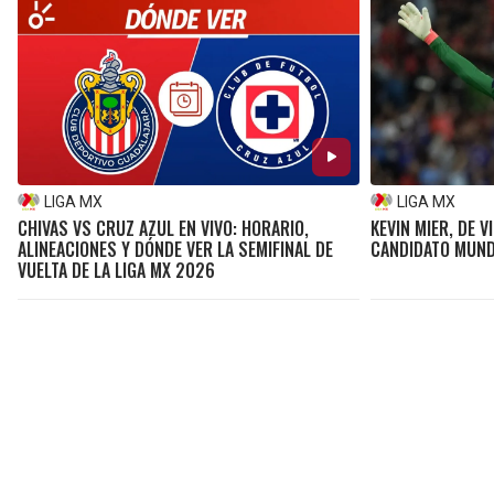
LIGA MX
LIGA MX
CHIVAS VS CRUZ AZUL EN VIVO: HORARIO,
KEVIN MIER, DE V
ALINEACIONES Y DÓNDE VER LA SEMIFINAL DE
CANDIDATO MUND
VUELTA DE LA LIGA MX 2026