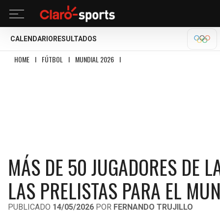
CALENDARIO
RESULTADOS
OLÍM
HOME
I
FÚTBOL
I
MUNDIAL 2026
I
MÁS DE 50 JUGADORES DE LA LIGA MX
MÁS DE 50 JUGADORES DE L
LAS PRELISTAS PARA EL MU
PUBLICADO
14/05/2026
POR
FERNANDO TRUJILLO