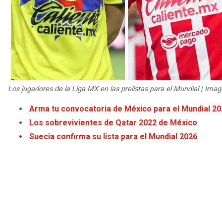
Los jugadores de la Liga MX en las prelistas para el Mundial | Ima
Arma tu convocatoria de México para el Mundial 20
Los sobrevivientes de Qatar 2022 de México
Suecia confirma su lista para el Mundial 2026