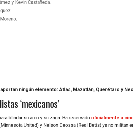
Gómez y Kevin Castañeda.
rquez.
 Moreno.
 aportan ningún elemento: Atlas, Mazatlán, Querétaro y Nec
istas ‘mexicanos’
ara blindar su arco y su zaga. Ha reservado
oficialmente a cin
Minnesota United) y Nelson Deossa (Real Betis) ya no militan e