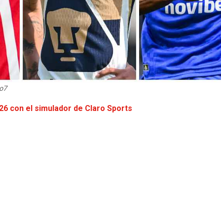
go7
26 con el simulador de Claro Sports