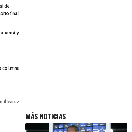
ial de
orte final
Panamá y
la columna
n Álvarez
MÁS NOTICIAS