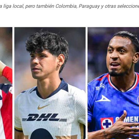
 liga local, pero también Colombia, Paraguay y otras seleccion