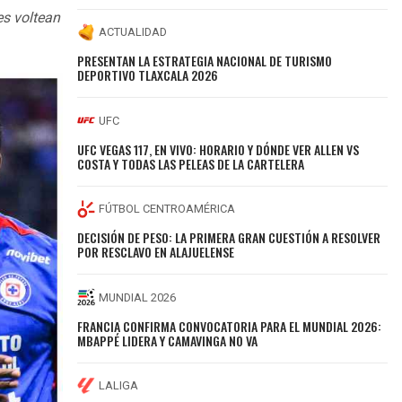
es voltean
ACTUALIDAD
PRESENTAN LA ESTRATEGIA NACIONAL DE TURISMO
DEPORTIVO TLAXCALA 2026
UFC
UFC VEGAS 117, EN VIVO: HORARIO Y DÓNDE VER ALLEN VS
COSTA Y TODAS LAS PELEAS DE LA CARTELERA
FÚTBOL CENTROAMÉRICA
DECISIÓN DE PESO: LA PRIMERA GRAN CUESTIÓN A RESOLVER
POR RESCLAVO EN ALAJUELENSE
MUNDIAL 2026
FRANCIA CONFIRMA CONVOCATORIA PARA EL MUNDIAL 2026:
MBAPPÉ LIDERA Y CAMAVINGA NO VA
LALIGA