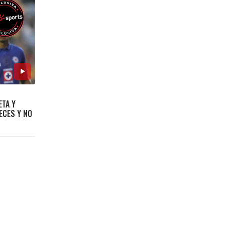
ETA Y
VECES Y NO