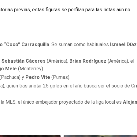
ias previas, estas figuras se perfilan para las listas aún no
o “Coco” Carrasquilla
. Se suman como habituales
Ismael Díaz
n
Sebastián Cáceres
(América),
Brian Rodríguez
(América), el
go Mele
(Monterrey).
(Pachuca) y
Pedro Vite
(Pumas).
a), quien tras anotar 25 goles en el año busca ser el socio de Cr
 la MLS, el único embajador proyectado de la liga local es
Aleja