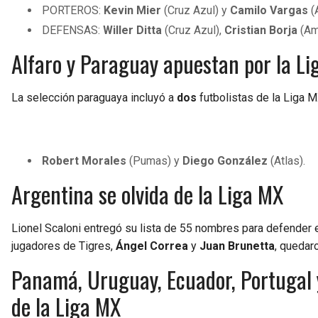
PORTEROS:
Kevin Mier
(Cruz Azul) y
Camilo Vargas
(A
DEFENSAS:
Willer Ditta
(Cruz Azul),
Cristian Borja
(Am
Alfaro y Paraguay apuestan por la L
La selección paraguaya incluyó a
dos
futbolistas de la Liga MX
Robert Morales
(Pumas) y
Diego González
(Atlas).
Argentina se olvida de la Liga MX
Lionel Scaloni entregó su lista de 55 nombres para defender e
jugadores de Tigres,
Ángel Correa
y
Juan Brunetta
, quedar
Panamá, Uruguay, Ecuador, Portugal 
de la Liga MX