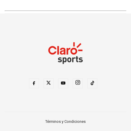
Términos y Condiciones