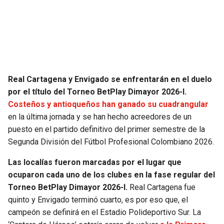
SEAHAWKS
PELICANS
BEARS
SPURS
LIONS
NUGGETS
Real Cartagena y Envigado se enfrentarán en el duelo
por el título del Torneo BetPlay Dimayor 2026-I.
PACKERS
TIMBERWOLVES
Costeños y antioqueños han ganado su cuadrangular
en la última jornada y se han hecho acreedores de un
VIKINGS
THUNDER
puesto en el partido definitivo del primer semestre de la
Segunda División del Fútbol Profesional Colombiano 2026.
FALCONS
TRAIL BLAZERS
Las localías fueron marcadas por el lugar que
ocuparon cada uno de los clubes en la fase regular del
PANTHERS
JAZZ
Torneo BetPlay Dimayor 2026-I.
Real Cartagena fue
quinto y Envigado terminó cuarto, es por eso que, el
SAINTS
campeón se definirá en el Estadio Polideportivo Sur. La