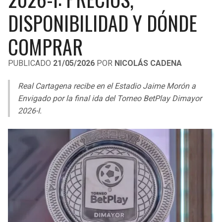
LIGA DE EXPANSIÓN MX
UEFA EUROPA LEAGUE
DISPONIBILIDAD Y DÓNDE
RAIDERS
CAVALIERS
LEAGUES CUP
UEFA CONFERENCE LEAGUE
COMPRAR
MLS
CHARGERS
PISTONS
PUBLICADO
21/05/2026
POR
NICOLÁS CADENA
COPA LIBERTADORES
RAVENS
PACERS
Real Cartagena recibe en el Estadio Jaime Morón a
COPA SUDAMERICANA
Envigado por la final ida del Torneo BetPlay Dimayor
BENGALS
BUCKS
2026-I.
LIGA BETPLAY
BROWNS
HAWKS
OTRAS LIGAS
STEELERS
HORNETS
TEXANS
HEAT
COLTS
MAGIC