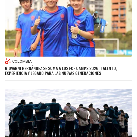
COLOMBIA
GIOVANNI HERNÁNDEZ SE SUMA A LOS FCF CAMPS 2026: TALENTO,
EXPERIENCIA Y LEGADO PARA LAS NUEVAS GENERACIONES