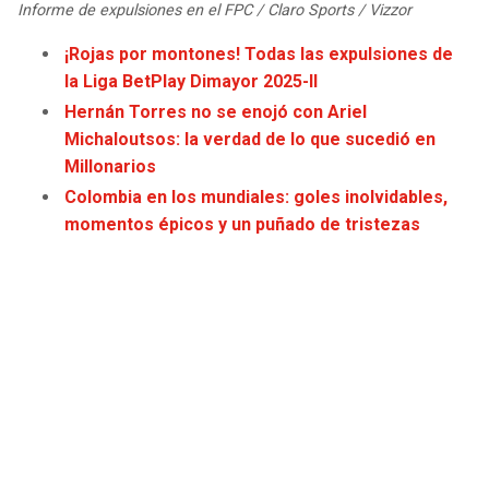
Informe de expulsiones en el FPC / Claro Sports / Vizzor
JAGUARS
WIZARDS
¡Rojas por montones! Todas las expulsiones de
TITANS
WARRIORS
la Liga BetPlay Dimayor 2025-II
Hernán Torres no se enojó con Ariel
COWBOYS
CLIPPERS
Michaloutsos: la verdad de lo que sucedió en
Millonarios
GIANTS
LAKERS
Colombia en los mundiales: goles inolvidables,
momentos épicos y un puñado de tristezas
EAGLES
SUNS
COMMANDERS
KINGS
CARDINALS
MAVERICKS
RAMS
ROCKETS
49ERS
GRIZZLIES