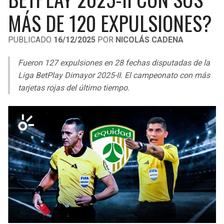
LIGA DE EXPANSIÓN MX
UEFA EUROPA LEAGUE
MÁS DE 120 EXPULSIONES?
RAIDERS
CAVALIERS
LEAGUES CUP
UEFA CONFERENCE LEAGUE
PUBLICADO
16/12/2025
POR
NICOLÁS CADENA
MLS
CHARGERS
PISTONS
Fueron 127 expulsiones en 28 fechas disputadas de la
COPA LIBERTADORES
Liga BetPlay Dimayor 2025-II. El campeonato con más
RAVENS
PACERS
tarjetas rojas del último tiempo.
COPA SUDAMERICANA
BENGALS
BUCKS
LIGA BETPLAY
BROWNS
HAWKS
OTRAS LIGAS
STEELERS
HORNETS
TEXANS
HEAT
COLTS
MAGIC