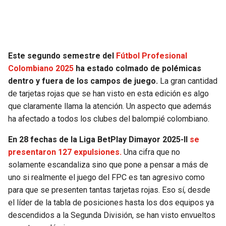
SEAHAWKS
PELICANS
BEARS
SPURS
Este segundo semestre del
Fútbol Profesional
Colombiano 2025
ha estado colmado de polémicas
LIONS
NUGGETS
dentro y fuera de los campos de juego.
La gran cantidad
de tarjetas rojas que se han visto en esta edición es algo
PACKERS
TIMBERWOLVES
que claramente llama la atención. Un aspecto que además
ha afectado a todos los clubes del balompié colombiano.
VIKINGS
THUNDER
En 28 fechas de la Liga BetPlay Dimayor 2025-II
se
FALCONS
TRAIL BLAZERS
presentaron 127 expulsiones.
Una cifra que no
solamente escandaliza sino que pone a pensar a más de
PANTHERS
JAZZ
uno si realmente el juego del FPC es tan agresivo como
para que se presenten tantas tarjetas rojas. Eso sí, desde
el líder de la tabla de posiciones hasta los dos equipos ya
SAINTS
descendidos a la Segunda División, se han visto envueltos