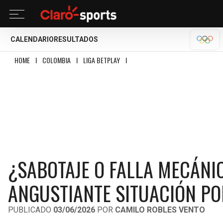
CALENDARIO
RESULTADOS
OLÍM
HOME
I
COLOMBIA
I
LIGA BETPLAY
I
¿SABOTAJE O FALLA MECÁNICA? WI
¿SABOTAJE O FALLA MECÁNI
ANGUSTIANTE SITUACIÓN P
PUBLICADO
03/06/2026
POR
CAMILO ROBLES VENTO