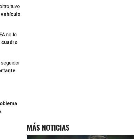
bitro tuvo
 vehículo
FA no lo
l cuadro
seguidor
ortante
roblema
e
MÁS NOTICIAS