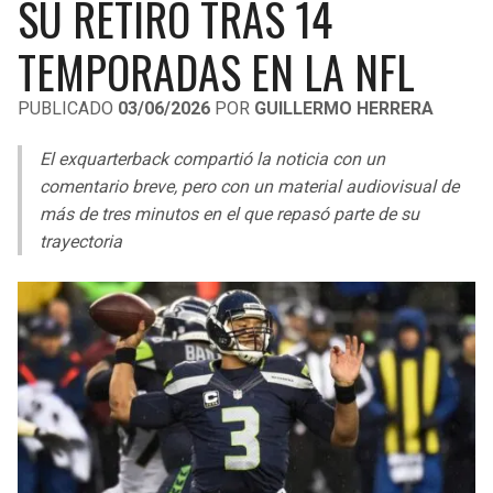
SU RETIRO TRAS 14
LIGA DE EXPANSIÓN MX
UEFA EUROPA LEAGUE
TEMPORADAS EN LA NFL
RAIDERS
CAVALIERS
LEAGUES CUP
UEFA CONFERENCE LEAGUE
PUBLICADO
03/06/2026
POR
GUILLERMO HERRERA
MLS
CHARGERS
PISTONS
El exquarterback compartió la noticia con un
COPA LIBERTADORES
RAVENS
PACERS
comentario breve, pero con un material audiovisual de
COPA SUDAMERICANA
más de tres minutos en el que repasó parte de su
BENGALS
BUCKS
trayectoria
LIGA BETPLAY
BROWNS
HAWKS
OTRAS LIGAS
STEELERS
HORNETS
TEXANS
HEAT
COLTS
MAGIC