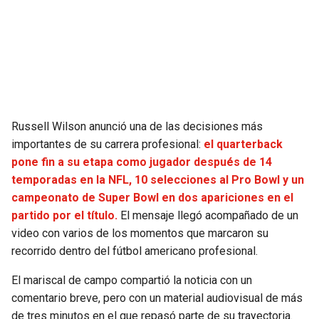
SEAHAWKS
PELICANS
BEARS
SPURS
LIONS
NUGGETS
Russell Wilson anunció una de las decisiones más
PACKERS
TIMBERWOLVES
importantes de su carrera profesional:
el quarterback
pone fin a su etapa como jugador después de 14
VIKINGS
THUNDER
temporadas en la NFL, 10 selecciones al Pro Bowl y un
campeonato de Super Bowl en dos apariciones en el
FALCONS
TRAIL BLAZERS
partido por el título.
El mensaje llegó acompañado de un
video con varios de los momentos que marcaron su
PANTHERS
JAZZ
recorrido dentro del fútbol americano profesional.
El mariscal de campo compartió la noticia con un
SAINTS
comentario breve, pero con un material audiovisual de más
de tres minutos en el que repasó parte de su trayectoria.