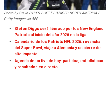
JAGUARS
WIZARDS
Photo by Steve DYKES / GETTY IMAGES NORTH AMERICA /
TITANS
WARRIORS
Getty Images via AFP
Stefon Diggs será liberado por los New England
COWBOYS
CLIPPERS
Patriots al inicio del año 2026 en la liga
Calendario de los Patriots NFL 2026: revancha
GIANTS
LAKERS
del Super Bowl, viaje a Alemania y un cierre de
alto impacto
EAGLES
SUNS
Agenda deportiva de hoy: partidos, estadísticas
y resultados en directo
COMMANDERS
KINGS
CARDINALS
MAVERICKS
RAMS
ROCKETS
49ERS
GRIZZLIES