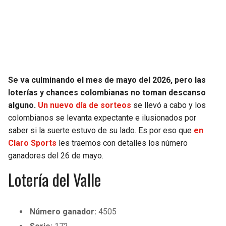
SEAHAWKS
PELICANS
BEARS
SPURS
LIONS
NUGGETS
Se va culminando el mes de mayo del 2026, pero las
loterías y chances colombianas no toman descanso
PACKERS
TIMBERWOLVES
alguno.
Un nuevo día de sorteos
se llevó a cabo y los
colombianos se levanta expectante e ilusionados por
VIKINGS
THUNDER
saber si la suerte estuvo de su lado. Es por eso que
en
Claro Sports
les traemos con detalles los número
FALCONS
TRAIL BLAZERS
ganadores del 26 de mayo.
Lotería del Valle
PANTHERS
JAZZ
SAINTS
Número ganador:
4505