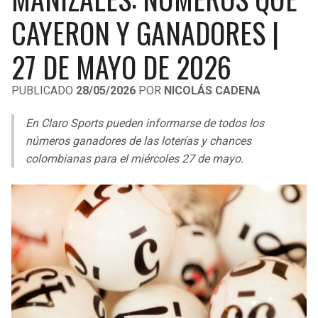
LIGA DE EXPANSIÓN MX
UEFA EUROPA LEAGUE
CAYERON Y GANADORES |
RAIDERS
CAVALIERS
LEAGUES CUP
UEFA CONFERENCE LEAGUE
27 DE MAYO DE 2026
MLS
CHARGERS
PISTONS
PUBLICADO
28/05/2026
POR
NICOLÁS CADENA
COPA LIBERTADORES
RAVENS
PACERS
En Claro Sports pueden informarse de todos los
COPA SUDAMERICANA
números ganadores de las loterías y chances
BENGALS
BUCKS
colombianas para el miércoles 27 de mayo.
LIGA BETPLAY
BROWNS
HAWKS
OTRAS LIGAS
STEELERS
HORNETS
TEXANS
HEAT
COLTS
MAGIC