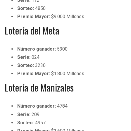
Serie:
172
BUCCANEERS
Sorteo:
4850
Premio Mayor:
$9.000 Millones
Lotería del Meta
Número ganador:
5300
Serie:
024
Sorteo:
3230
Premio Mayor:
$1.800 Millones
Lotería de Manizales
Número ganador:
4784
Serie:
209
Sorteo:
4957
Premio Mayor:
$2.600 Millones