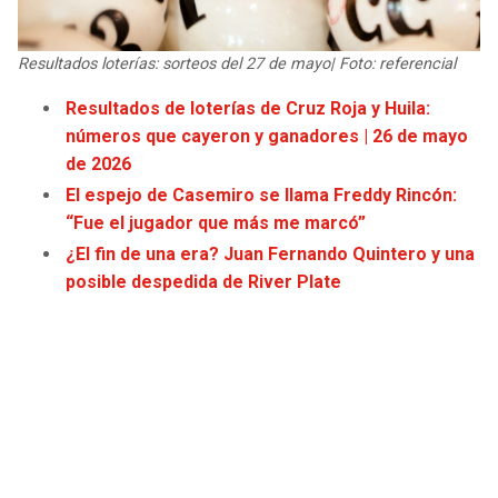
JAGUARS
WIZARDS
Resultados loterías: sorteos del 27 de mayo| Foto: referencial
TITANS
WARRIORS
Resultados de loterías de Cruz Roja y Huila:
números que cayeron y ganadores | 26 de mayo
COWBOYS
CLIPPERS
de 2026
GIANTS
LAKERS
El espejo de Casemiro se llama Freddy Rincón:
“Fue el jugador que más me marcó”
EAGLES
SUNS
¿El fin de una era? Juan Fernando Quintero y una
posible despedida de River Plate
COMMANDERS
KINGS
CARDINALS
MAVERICKS
RAMS
ROCKETS
49ERS
GRIZZLIES