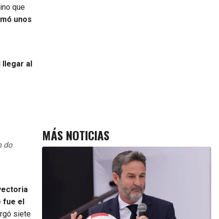
sino que
tomó unos
 llegar al
MÁS NOTICIAS
m do
yectoria
 fue el
orgó siete