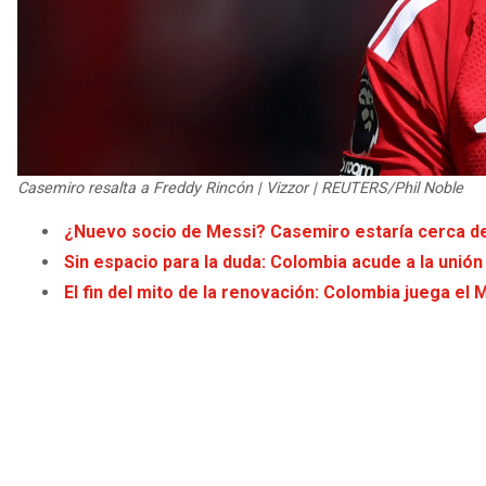
Casemiro resalta a Freddy Rincón | Vizzor | REUTERS/Phil Noble
¿Nuevo socio de Messi? Casemiro estaría cerca de 
Sin espacio para la duda: Colombia acude a la unión
El fin del mito de la renovación: Colombia juega el 