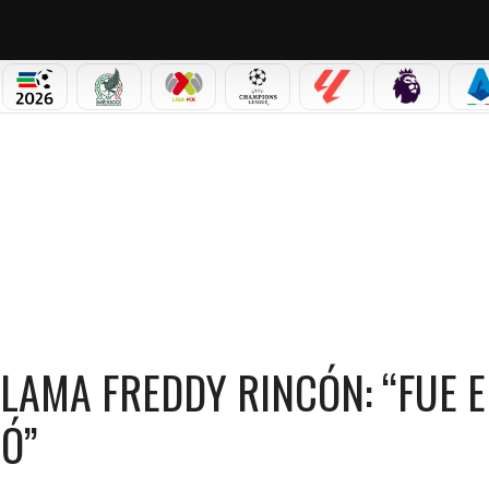
PICOS
MUNDIAL 2026
SELECCIÓN MEXICANA
LIGA MX
CHAMPIONS LEAGUE
LALIGA
PREMIER L
S
DDY RINCÓN: “FUE EL JUGADOR QUE MÁS ME MARCÓ”
LLAMA FREDDY RINCÓN: “FUE E
Ó”