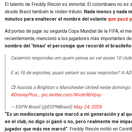
El talento de Freddy Rincón es inmortal. El colombiano no es
desde Brasil también le rinden tributo.
Nada menos y nada más
minutos para enaltecer el nombre del volante
que pasó p
Ad portas de jugar su segunda Copa Mundial de la FIFA, el m
recientemente, mencionó a los jugadores más importantes de 
nombre del ‘timao’ el personaje que recordó el brasileño
Casemiro respondeu em quem pensa ao ver esses 10 club
E aí, fã de esportes, quais seriam as suas respostas? A AD
📺 Assista a Brighton x Manchester United neste domingo 
#DisneyPlus
…
pic.twitter.com/Wvdn9bVpxy
— ESPN Brasil (@ESPNBrasil)
May 24, 2026
“Es un mediocampista que marcó a mi generación y al que 
en el club, no digo si ganó o no, pero realmente me impac
jugador que más me marcó”
. Freddy Rincón militó en Corin