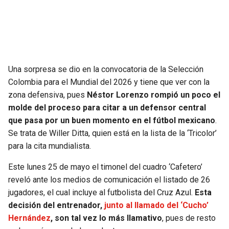
SEAHAWKS
PELICANS
BEARS
SPURS
Una sorpresa se dio en la convocatoria de la Selección
LIONS
NUGGETS
Colombia para el Mundial del 2026 y tiene que ver con la
zona defensiva, pues
Néstor Lorenzo rompió un poco el
PACKERS
TIMBERWOLVES
molde del proceso para citar a un defensor central
que pasa por un buen momento en el fútbol mexicano
.
VIKINGS
THUNDER
Se trata de Willer Ditta, quien está en la lista de la ‘Tricolor’
para la cita mundialista.
FALCONS
TRAIL BLAZERS
Este lunes 25 de mayo el timonel del cuadro ‘Cafetero’
PANTHERS
JAZZ
reveló ante los medios de comunicación el listado de 26
jugadores, el cual incluye al futbolista del Cruz Azul.
Esta
decisión del entrenador,
junto al llamado del ‘Cucho’
SAINTS
Hernández
, son tal vez lo más llamativo
, pues de resto