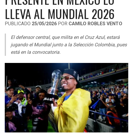
LIGA DE EXPANSIÓN MX
UEFA EUROPA LEAGUE
LLEVA AL MUNDIAL 2026
RAIDERS
CAVALIERS
LEAGUES CUP
UEFA CONFERENCE LEAGUE
PUBLICADO
25/05/2026
POR
CAMILO ROBLES VENTO
MLS
CHARGERS
PISTONS
El defensor central, que milita en el Cruz Azul, estará
COPA LIBERTADORES
jugando el Mundial junto a la Selección Colombia, pues
RAVENS
PACERS
está en la convocatoria.
COPA SUDAMERICANA
BENGALS
BUCKS
LIGA BETPLAY
BROWNS
HAWKS
OTRAS LIGAS
STEELERS
HORNETS
TEXANS
HEAT
COLTS
MAGIC