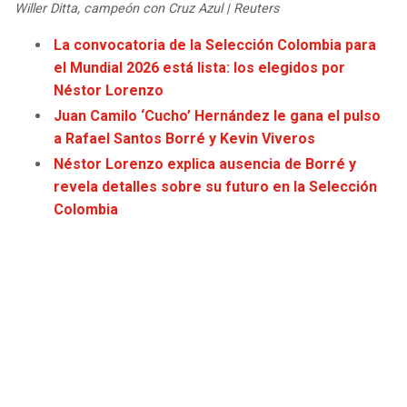
Willer Ditta, campeón con Cruz Azul | Reuters
JAGUARS
WIZARDS
La convocatoria de la Selección Colombia para
TITANS
WARRIORS
el Mundial 2026 está lista: los elegidos por
Néstor Lorenzo
COWBOYS
CLIPPERS
Juan Camilo ‘Cucho’ Hernández le gana el pulso
a Rafael Santos Borré y Kevin Viveros
GIANTS
LAKERS
Néstor Lorenzo explica ausencia de Borré y
revela detalles sobre su futuro en la Selección
EAGLES
SUNS
Colombia
COMMANDERS
KINGS
CARDINALS
MAVERICKS
RAMS
ROCKETS
49ERS
GRIZZLIES