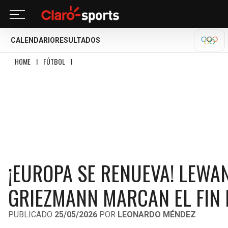
CALENDARIO
RESULTADOS
OLÍM
HOME
I
FÚTBOL
I
¡EUROPA SE RENUEVA! LEWANDOWSKI, GUARDIOLA, SALAH 
¡EUROPA SE RENUEVA! LEWA
GRIEZMANN MARCAN EL FIN 
PUBLICADO
25/05/2026
POR
LEONARDO MÉNDEZ