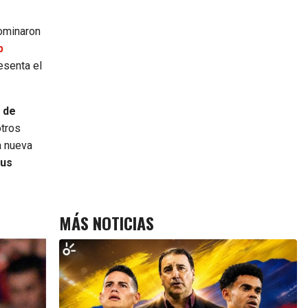
dominaron
p
esenta el
 de
otros
a nueva
sus
MÁS NOTICIAS