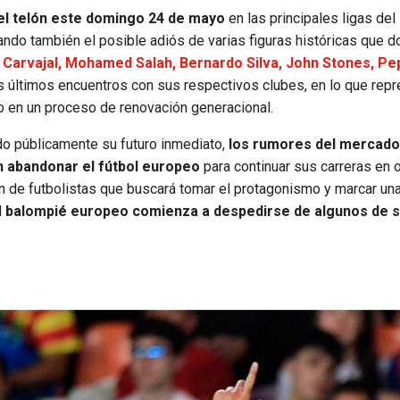
el telón este domingo 24 de mayo
en las principales ligas del
ando también el posible adiós de varias figuras históricas que 
Carvajal, Mohamed Salah, Bernardo Silva, John Stones, Pe
s últimos encuentros con sus respectivos clubes, en lo que repr
so en un proceso de renovación generacional.
ido públicamente su futuro inmediato,
los rumores del mercado
an abandonar el fútbol europeo
para continuar sus carreras en 
n de futbolistas que buscará tomar el protagonismo y marcar un
l
balompié europeo comienza a despedirse de algunos de 