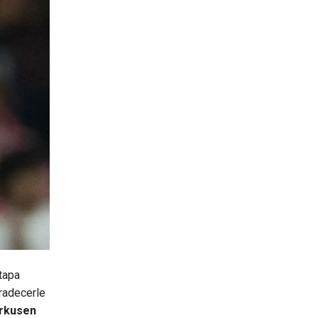
tapa
gradecerle
erkusen