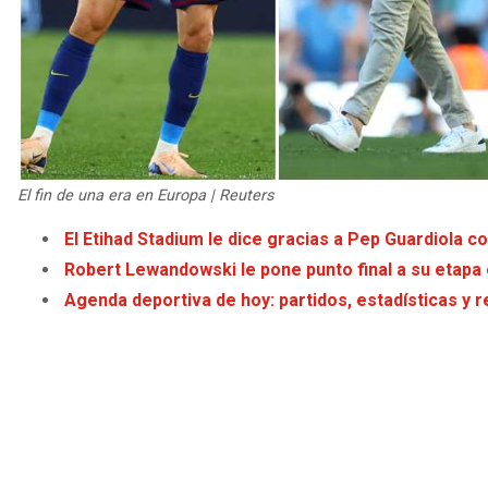
El fin de una era en Europa | Reuters
El Etihad Stadium le dice gracias a Pep Guardiola c
Robert Lewandowski le pone punto final a su etapa
Agenda deportiva de hoy: partidos, estadísticas y r