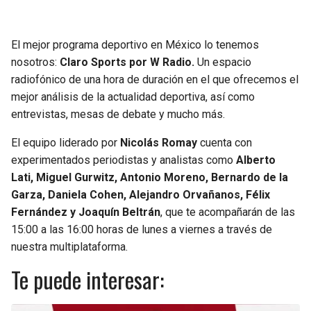
JAGUARS
WIZARDS
El mejor programa deportivo en México lo tenemos
TITANS
WARRIORS
nosotros:
Claro Sports por W Radio.
Un espacio
radiofónico de una hora de duración en el que ofrecemos el
COWBOYS
CLIPPERS
mejor análisis de la actualidad deportiva, así como
entrevistas, mesas de debate y mucho más.
GIANTS
LAKERS
El equipo liderado por
Nicolás Romay
cuenta con
EAGLES
SUNS
experimentados periodistas y analistas como
Alberto
Lati, Miguel Gurwitz, Antonio Moreno, Bernardo de la
COMMANDERS
KINGS
Garza, Daniela Cohen, Alejandro Orvañanos, Félix
Fernández y Joaquín Beltrán
, que te acompañarán de las
15:00 a las 16:00 horas de lunes a viernes a través de
CARDINALS
MAVERICKS
nuestra multiplataforma.
RAMS
ROCKETS
Te puede interesar:
49ERS
GRIZZLIES