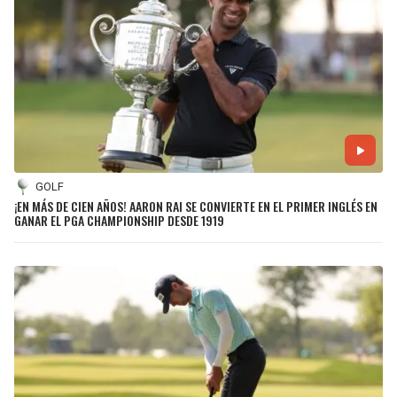
SEAHAWKS
PELICANS
BEARS
SPURS
LIONS
NUGGETS
PACKERS
TIMBERWOLVES
GOLF
¡EN MÁS DE CIEN AÑOS! AARON RAI SE CONVIERTE EN EL PRIMER INGLÉS EN
GANAR EL PGA CHAMPIONSHIP DESDE 1919
VIKINGS
THUNDER
FALCONS
TRAIL BLAZERS
PANTHERS
JAZZ
SAINTS