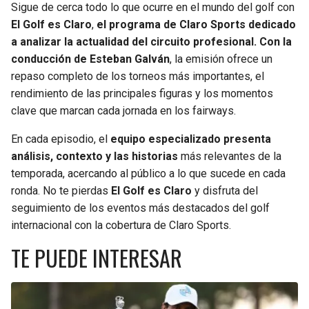
Sigue de cerca todo lo que ocurre en el mundo del golf con
JAGUARS
WIZARDS
El Golf es Claro
,
el programa de Claro Sports dedicado
a analizar la actualidad del circuito profesional. Con la
TITANS
WARRIORS
conducción de
Esteban Galván
, la emisión ofrece un
repaso completo de los torneos más importantes, el
COWBOYS
CLIPPERS
rendimiento de las principales figuras y los momentos
clave que marcan cada jornada en los fairways.
GIANTS
LAKERS
En cada episodio, el
equipo especializado presenta
análisis, contexto y las historias
más relevantes de la
EAGLES
SUNS
temporada, acercando al público a lo que sucede en cada
ronda. No te pierdas
El Golf es Claro
y disfruta del
COMMANDERS
KINGS
seguimiento de los eventos más destacados del golf
internacional con la cobertura de Claro Sports.
CARDINALS
MAVERICKS
TE PUEDE INTERESAR
RAMS
ROCKETS
49ERS
GRIZZLIES