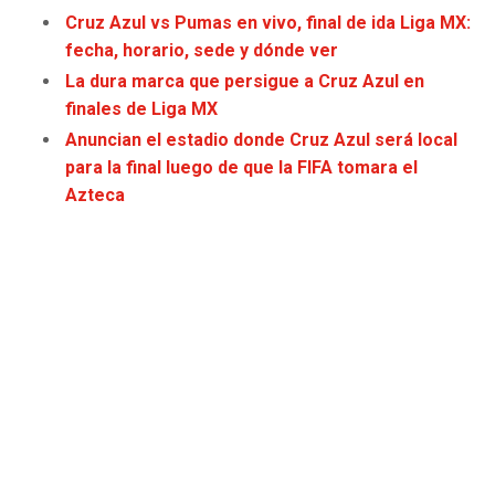
JAGUARS
WIZARDS
Cruz Azul vs Pumas en vivo, final de ida Liga MX:
fecha, horario, sede y dónde ver
TITANS
WARRIORS
La dura marca que persigue a Cruz Azul en
finales de Liga MX
COWBOYS
CLIPPERS
Anuncian el estadio donde Cruz Azul será local
para la final luego de que la FIFA tomara el
GIANTS
LAKERS
Azteca
EAGLES
SUNS
COMMANDERS
KINGS
CARDINALS
MAVERICKS
RAMS
ROCKETS
49ERS
GRIZZLIES