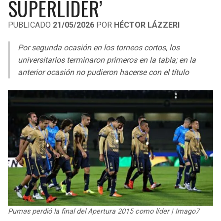
SUPERLÍDER’
LIGA DE EXPANSIÓN MX
UEFA EUROPA LEAGUE
PUBLICADO
21/05/2026
POR
HÉCTOR LÁZZERI
RAIDERS
CAVALIERS
LEAGUES CUP
UEFA CONFERENCE LEAGUE
Por segunda ocasión en los torneos cortos, los
MLS
CHARGERS
PISTONS
universitarios terminaron primeros en la tabla; en la
anterior ocasión no pudieron hacerse con el título
COPA LIBERTADORES
RAVENS
PACERS
COPA SUDAMERICANA
BENGALS
BUCKS
LIGA BETPLAY
BROWNS
HAWKS
OTRAS LIGAS
STEELERS
HORNETS
TEXANS
HEAT
COLTS
MAGIC
Pumas perdió la final del Apertura 2015 como líder | Imago7