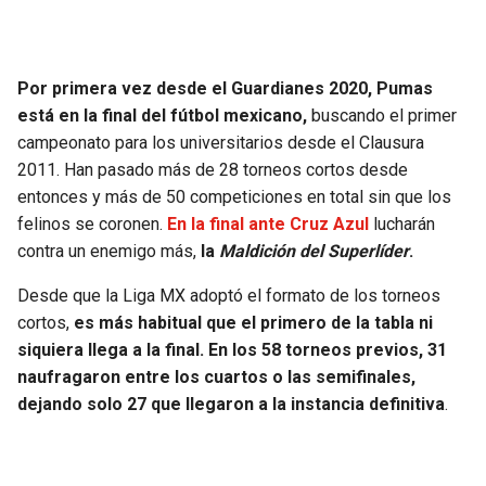
SEAHAWKS
PELICANS
Por primera vez desde el Guardianes 2020, Pumas
BEARS
SPURS
está en la final del fútbol mexicano,
buscando el primer
campeonato para los universitarios desde el Clausura
LIONS
NUGGETS
2011. Han pasado más de 28 torneos cortos desde
entonces y más de 50 competiciones en total sin que los
PACKERS
TIMBERWOLVES
felinos se coronen.
En la final ante Cruz Azul
lucharán
contra un enemigo más,
la
Maldición del Superlíder
.
VIKINGS
THUNDER
Desde que la Liga MX adoptó el formato de los torneos
cortos,
es más habitual que el primero de la tabla ni
FALCONS
TRAIL BLAZERS
siquiera llega a la final. En los 58 torneos previos, 31
naufragaron entre los cuartos o las semifinales,
PANTHERS
JAZZ
dejando solo 27 que llegaron a la instancia definitiva
.
SAINTS