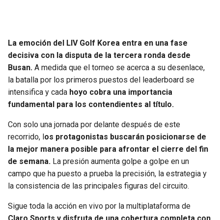
JAGUARS
WIZARDS
TITANS
WARRIORS
La emoción del LIV Golf Korea entra en una fase
decisiva con la disputa de la tercera ronda desde
COWBOYS
CLIPPERS
Busan.
A medida que el torneo se acerca a su desenlace,
la batalla por los primeros puestos del leaderboard se
GIANTS
LAKERS
intensifica y cada
hoyo cobra una importancia
fundamental para los contendientes al título.
EAGLES
SUNS
Con solo una jornada por delante después de este
recorrido, l
os protagonistas buscarán posicionarse de
COMMANDERS
KINGS
la mejor manera posible para afrontar el cierre del fin
de semana.
La presión aumenta golpe a golpe en un
CARDINALS
MAVERICKS
campo que ha puesto a prueba la precisión, la estrategia y
la consistencia de las principales figuras del circuito.
RAMS
ROCKETS
Sigue toda la acción en vivo por la multiplataforma de
49ERS
GRIZZLIES
Claro Sports y disfruta de una cobertura completa con