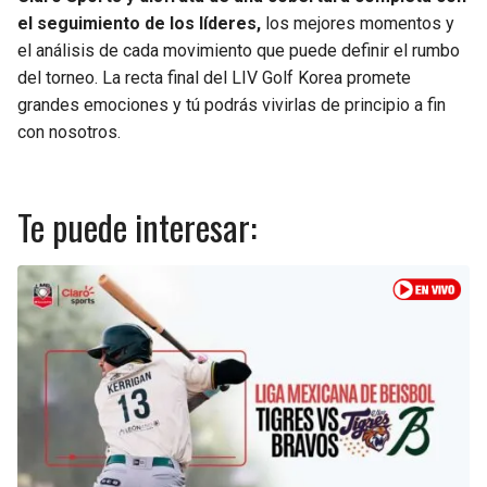
el seguimiento de los líderes,
los mejores momentos y
SEAHAWKS
PELICANS
el análisis de cada movimiento que puede definir el rumbo
del torneo. La recta final del LIV Golf Korea promete
BEARS
SPURS
grandes emociones y tú podrás vivirlas de principio a fin
con nosotros.
LIONS
NUGGETS
Te puede interesar:
PACKERS
TIMBERWOLVES
VIKINGS
THUNDER
FALCONS
TRAIL BLAZERS
PANTHERS
JAZZ
SAINTS