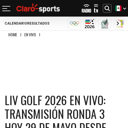
CALENDARIO
RESULTADOS
REGRESAR
REGRESAR
REGRESAR
REGRESAR
REGRESAR
REGRESAR
REGRESAR
REGRESAR
OLÍMPICOS
MUNDIAL 2026
SELECCIÓN
LIG
HOME
I
EN VIVO
I
LIV GOLF 2026 EN VIVO: TRANSMISIÓN RONDA 3 HOY 29 
FÚTBOL
FÚTBOL INTERNACIONAL
MOTOR
NFL
NBA
BÉISBOL
OTROS DEPORTES
ACTUALIDAD
MUNDIAL 2026
CHAMPIONS LEAGUE
FÓRMULA 1
MEXICANO
CICLISMO
TENDENCIAS
BILLS
CELTICS
LIGA MX
LALIGA
NASCAR
MLB
TENIS
MÚSICA
DOLPHINS
NETS
SELECCIÓN MEXICANA
PREMIER LEAGUE
BOXEO
CINE Y TV
PATRIOTS
KNICKS
CONCACHAMPIONS
SERIE A
GOLF
VIDEOJUEGOS
LIV GOLF 2026 EN VIVO:
JETS
76ERS
FÚTBOL DE ESTUFA
BUNDESLIGA
UFC
TRANSMISIÓN RONDA 3
BRONCOS
RAPTORS
FÚTBOL FEMENIL
LIGUE 1
HOY 29 DE MAYO DESDE
CHIEFS
BULLS