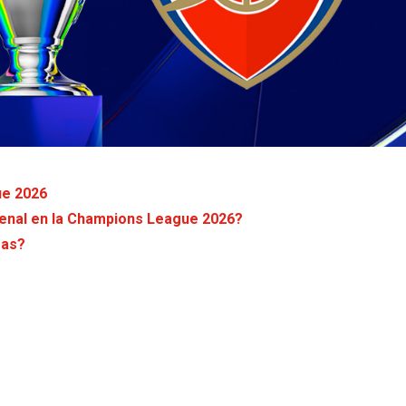
ue 2026
senal en la Champions League 2026?
ras?