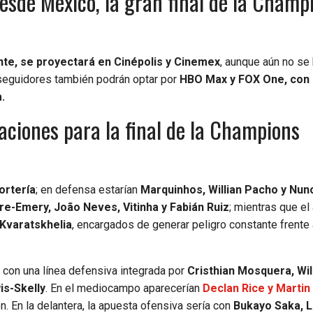
esde México, la gran final de la Champ
ante, se proyectará en Cinépolis y Cinemex
, aunque aún no se
 seguidores también podrán optar por
HBO Max y FOX One, con
.
eaciones para la final de la Champions
ortería
; en defensa estarían
Marquinhos, Willian Pacho y Nun
re-Emery, João Neves, Vitinha y Fabián Ruiz
; mientras que el
Kvaratskhelia
, encargados de generar peligro constante frente 
, con una línea defensiva integrada por
Cristhian Mosquera, Wil
is-Skelly
. En el mediocampo aparecerían
Declan Rice y Martin
n. En la delantera, la apuesta ofensiva sería con
Bukayo Saka, 