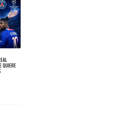
REAL
E QUIERE
S