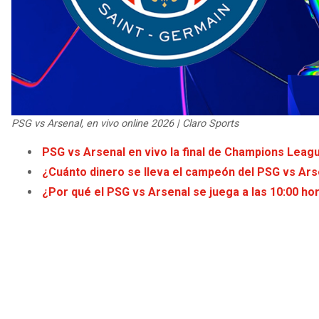
PSG vs Arsenal, en vivo online 2026 | Claro Sports
PSG vs Arsenal en vivo la final de Champions Leag
¿Cuánto dinero se lleva el campeón del PSG vs Ar
¿Por qué el PSG vs Arsenal se juega a las 10:00 ho