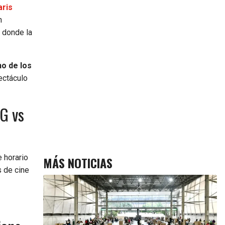
aris
n
 donde la
no de los
ectáculo
G vs
 horario
MÁS NOTICIAS
s de cine