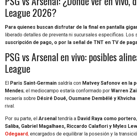
PSG vs Arsenal: ¿Dónde ver en vivo, d
League 2026?
Para quienes buscan disfrutar de la final en pantalla gig
liberado detalles de preventa ni sucursales específicas. Los
suscripción de pago, o por la señal de TNT en TV de paga
PSG vs Arsenal en vivo: posibles alin
League
El
Paris Saint-Germain
saldría con
Matvey Safonov en la p
Mendes
; el mediocampo estaría conformado por
Warren Zai
recaería sobre
Désiré Doué, Ousmane Dembélé y Khvicha 
rival.
Por su parte, el
Arsenal
tendría a
David Raya como portero
Saliba, Gabriel Magalhaes, Riccardo Calafiori y Myles Lew
Odegaard
,
encargados de equilibrar la posesión y la transició