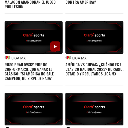
MALAGÓN ABANDONAN EL JUEGO
CONTRA AMÉRICA?
POR LESIÓN
SEAHAWKS
PELICANS
BEARS
SPURS
LIONS
NUGGETS
PACKERS
TIMBERWOLVES
LIGA MX
LIGA MX
RUSO BRAILOVSKY PIDE NO
AMÉRICA VS CHIVAS: ¿CUÁNDO ES EL
CONFORMARSE CON GANAR EL
CLÁSICO NACIONAL 2023? HORARIO,
VIKINGS
THUNDER
CLÁSICO: "SI AMÉRICA NO SALE
ESTADIO Y RESULTADOS LIGA MX
CAMPEÓN, NO SIRVE DE NADA"
FALCONS
TRAIL BLAZERS
PANTHERS
JAZZ
SAINTS