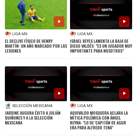
LIGA DE EXPANSIÓN MX
UEFA EUROPA LEAGUE
RAIDERS
CAVALIERS
LEAGUES CUP
UEFA CONFERENCE LEAGUE
MLS
CHARGERS
PISTONS
LIGA MX
LIGA MX
EL DECLIVE FÍSICO DE HENRY
ISRAEL REYES LAMENTA LA BAJA DE
COPA LIBERTADORES
MARTÍN: UN AÑO MARCADO POR LAS
DIEGO VALDÉS: "ES UN JUGADOR MUY
RAVENS
PACERS
LESIONES
IMPORTANTE PARA NOSOTROS"
COPA SUDAMERICANA
BENGALS
BUCKS
LIGA BETPLAY
BROWNS
HAWKS
OTRAS LIGAS
STEELERS
HORNETS
LIGA MX
SELECCIÓN MEXICANA
TEXANS
HEAT
AQUIVALDO MOSQUERA ACLARA LA
JARDINE AUGURA ÉXITO A JULIÁN
MÍTICA POLÉMICA CON ÁNGEL
QUIÑONES Y A LA SELECCIÓN
REYNA: "LO DE 'CAPITÁN DE AGUA'
MEXICANA
ERA PARA ALFREDO TENA"
COLTS
MAGIC