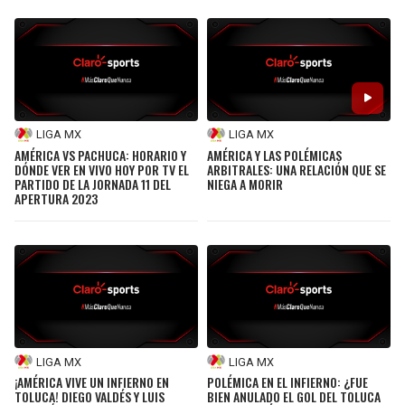
JAGUARS
WIZARDS
TITANS
WARRIORS
COWBOYS
CLIPPERS
LIGA MX
LIGA MX
AMÉRICA VS PACHUCA: HORARIO Y
AMÉRICA Y LAS POLÉMICAS
GIANTS
LAKERS
DÓNDE VER EN VIVO HOY POR TV EL
ARBITRALES: UNA RELACIÓN QUE SE
PARTIDO DE LA JORNADA 11 DEL
NIEGA A MORIR
APERTURA 2023
EAGLES
SUNS
COMMANDERS
KINGS
CARDINALS
MAVERICKS
RAMS
ROCKETS
LIGA MX
LIGA MX
¡AMÉRICA VIVE UN INFIERNO EN
POLÉMICA EN EL INFIERNO: ¿FUE
49ERS
GRIZZLIES
TOLUCA! DIEGO VALDÉS Y LUIS
BIEN ANULADO EL GOL DEL TOLUCA